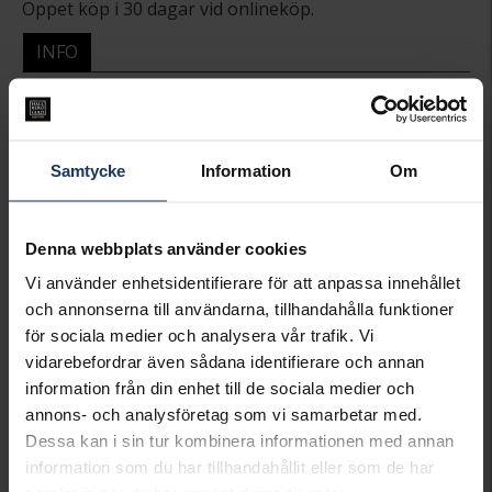
Öppet köp i 30 dagar vid onlineköp.
INFO
BREDD CA (MM)
9.1
LÄNGD CA (CM)
2,45
VARUMÄRKE
Hallbergs Guld
MATERIAL
Guld
Samtycke
Information
Om
ÄDELMETALL
18K Gold
STEN/PÄRLA
Odlad sötvattenspärla
VIKT CA (GRAM)
3.20
Denna webbplats använder cookies
Vi använder enhetsidentifierare för att anpassa innehållet
Matchande produkter och andra varianter
och annonserna till användarna, tillhandahålla funktioner
för sociala medier och analysera vår trafik. Vi
vidarebefordrar även sådana identifierare och annan
information från din enhet till de sociala medier och
annons- och analysföretag som vi samarbetar med.
Dessa kan i sin tur kombinera informationen med annan
information som du har tillhandahållit eller som de har