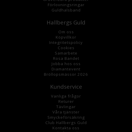
Förlovningsringar
Guldhalsband
Hallbergs Guld
Om oss
K
öpvillkor
Integritetspolicy
Cookies
Samarbete
Rosa Bandet
Jobba hos oss
Diamantevent
Bröllopsmässor 2026
Kundservice
Vanliga frågor
Returer
Tävlingar
Våra tjänster
Smyckeförsäkring
Club Hallbergs Guld
Kontakta oss