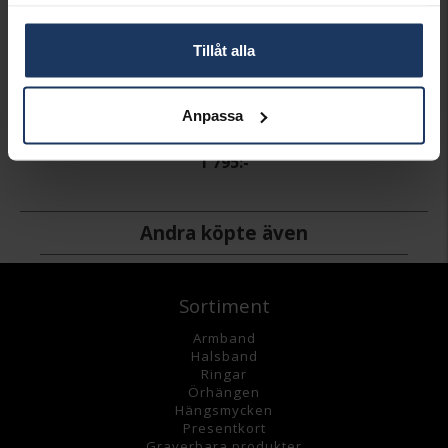
samlat in när du har använt deras tjänster.
Tillåt alla
Hängsmycke i 18K guld
Anpassa
HALLBERGS GULD
1 795:-
Andra köpte även
Sortiment
Armband
Halsband
Ringar
Örhängen
Hängsmycke
n
Presentkort
Graverbara
produkter