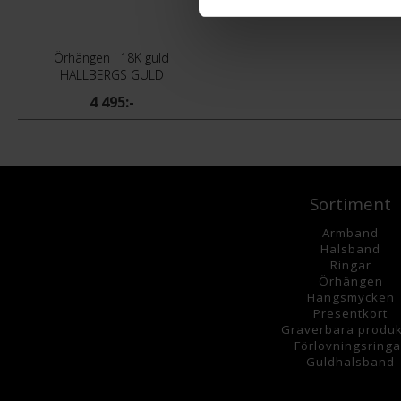
Örhängen i 18K guld
HALLBERGS GULD
4 495:-
Sortiment
Armband
Halsband
Ringar
Örhängen
Hängsmycke
n
Presentkort
Graverbara
produk
Förlovningsringa
Guldhalsband