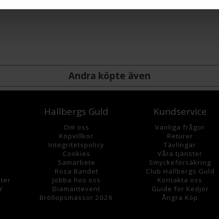
Andra köpte även
Hallbergs Guld
Kundservice
Om oss
Vanliga frågor
K
öpvillkor
Returer
Integritetspolicy
Tävlingar
Cookies
Våra tjänster
Samarbete
Smyckeförsäkring
Rosa Bandet
Club Hallbergs Guld
ter
Jobba hos oss
Kontakta oss
r
Diamantevent
Guide för Kedjor
Bröllopsmässor 2026
Ångra Köp