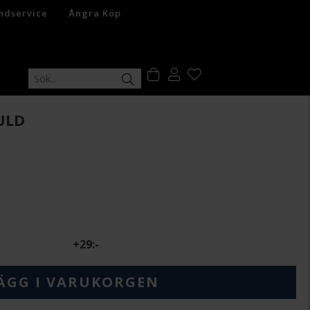
ndservice
Ångra Köp
ULD
+
29:-
ÄGG I VARUKORGEN