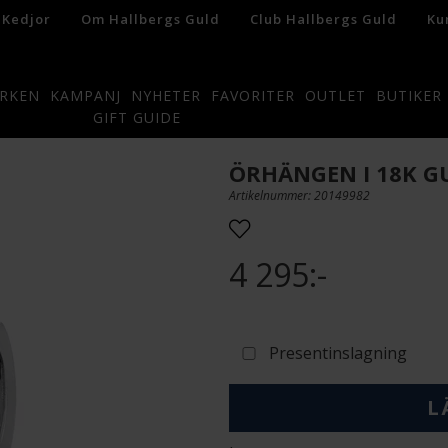
 Kedjor
Om Hallbergs Guld
Club Hallbergs Guld
Ku
RKEN
KAMPANJ
NYHETER
FAVORITER
OUTLET
BUTIKER
GIFT GUIDE
ÖRHÄNGEN I 18K G
Artikelnummer: 20149982
4 295:-
Presentinslagning
L