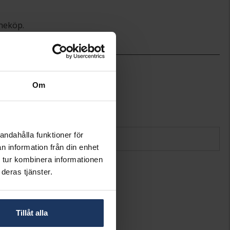
ineköp.
10
Hallbergs Guld
Om
Vitt guld
18K Gold
1,00
andahålla funktioner för
n information från din enhet
 tur kombinera informationen
deras tjänster.
Tillåt alla