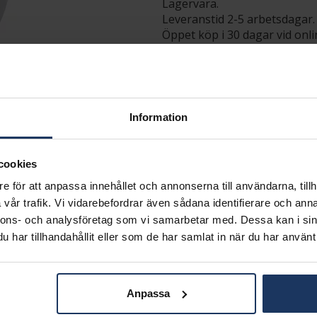
Lagervara.
Leveranstid 2-5 arbetsdagar.
Öppet köp i 30 dagar vid onl
INFO
DIAMETER CA (MM)
VARUMÄRKE
Information
MATERIAL
ÄDELMETALL
VIKT CA (GRAM)
cookies
e för att anpassa innehållet och annonserna till användarna, tillh
Matchande produkter och andra varianter
vår trafik. Vi vidarebefordrar även sådana identifierare och anna
nnons- och analysföretag som vi samarbetar med. Dessa kan i sin
har tillhandahållit eller som de har samlat in när du har använt 
Anpassa