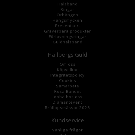
Halsband
Ringar
Örhängen
Hängsmycke
n
Presentkort
Graverbara
produkter
Förlovningsringar
Guldhalsband
Hallbergs Guld
Om oss
K
öpvillkor
Integritetspolicy
Cookies
Samarbete
Rosa Bandet
Jobba hos oss
Diamantevent
Bröllopsmässor 2026
Kundservice
Vanliga frågor