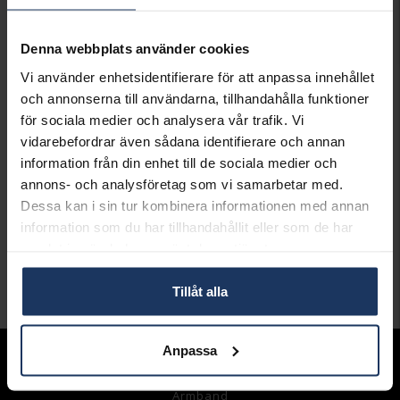
LÄGG I VARUKORGEN
Denna webbplats använder cookies
Lagervara.
Vi använder enhetsidentifierare för att anpassa innehållet
Leveranstid 2-5 arbetsdagar.
och annonserna till användarna, tillhandahålla funktioner
Öppet köp i 30 dagar vid onlineköp.
för sociala medier och analysera vår trafik. Vi
INFO
vidarebefordrar även sådana identifierare och annan
information från din enhet till de sociala medier och
BREDD CA (MM)
8.9
annons- och analysföretag som vi samarbetar med.
HÖJD CA (MM)
35.5
Dessa kan i sin tur kombinera informationen med annan
VARUMÄRKE
Hallbergs Guld
information som du har tillhandahållit eller som de har
MATERIAL
Silver
samlat in när du har använt deras tjänster.
STEN/PÄRLA
Kubisk Zirkonia
Tillåt alla
Andra köpte även
Anpassa
Sortiment
Armband