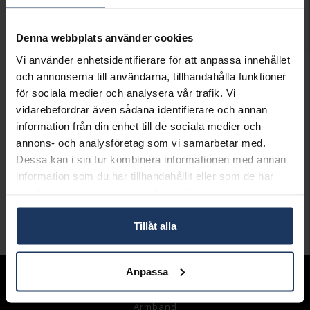
LÄGG I VARUKORGEN
Denna webbplats använder cookies
Lagervara.
Vi använder enhetsidentifierare för att anpassa innehållet
Leveranstid 2-5 arbetsdagar.
och annonserna till användarna, tillhandahålla funktioner
Öppet köp i 30 dagar vid onlineköp.
för sociala medier och analysera vår trafik. Vi
INFO
vidarebefordrar även sådana identifierare och annan
information från din enhet till de sociala medier och
BREDD CA (MM)
7.4
annons- och analysföretag som vi samarbetar med.
HÖJD CA (MM)
26.3
Dessa kan i sin tur kombinera informationen med annan
VARUMÄRKE
Hallbergs Guld
information som du har tillhandahållit eller som de har
MATERIAL
Silver
samlat in när du har använt deras tjänster.
STEN/PÄRLA
Kubisk Zirkonia
Tillåt alla
Andra köpte även
Anpassa
Sortiment
Armband