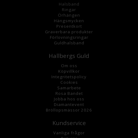
Halsband
Ringar
Örhängen
Hängsmycke
n
Presentkort
Graverbara
produkter
Förlovningsringar
Guldhalsband
Hallbergs Guld
Om oss
K
öpvillkor
Integritetspolicy
Cookies
Samarbete
Rosa Bandet
Jobba hos oss
Diamantevent
Bröllopsmässor 2026
Kundservice
Vanliga frågor