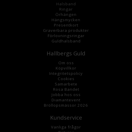
Halsband
Ringar
Örhängen
Hängsmycke
n
Presentkort
Graverbara
produkter
Förlovningsringar
Guldhalsband
Hallbergs Guld
Om oss
K
öpvillkor
Integritetspolicy
Cookies
Samarbete
Rosa Bandet
Jobba hos oss
Diamantevent
Bröllopsmässor 2026
Kundservice
Vanliga frågor