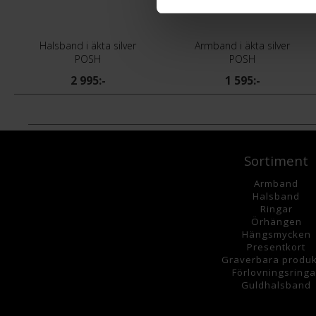
Halsband i äkta silver
Armband i äkta silver
POSH
POSH
2 995:-
1 595:-
Sortiment
Armband
Halsband
Ringar
Örhängen
Hängsmycke
n
Presentkort
Graverbara
produk
Förlovningsringa
Guldhalsband