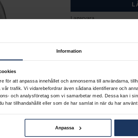
L
Lagervara.
Leveranstid 2-5 arbetsdagar.
Öppet köp i 30 dagar vid onl
INFO
Information
VARUMÄRKE
MATERIAL
cookies
e för att anpassa innehållet och annonserna till användarna, tillh
Matchande produkter och andra varianter
vår trafik. Vi vidarebefordrar även sådana identifierare och anna
nnons- och analysföretag som vi samarbetar med. Dessa kan i sin
har tillhandahållit eller som de har samlat in när du har använt 
Anpassa