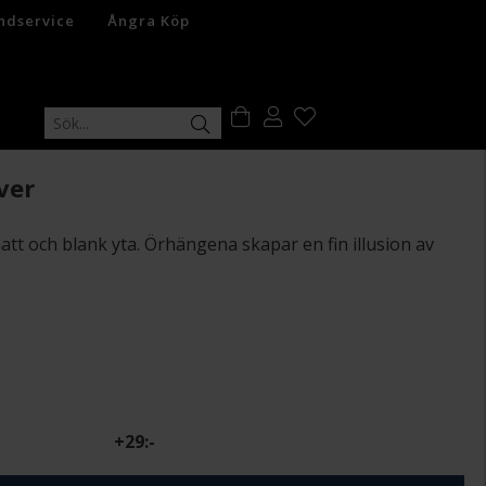
ndservice
Ångra Köp
ver
tt och blank yta. Örhängena skapar en fin illusion av
+
29:-