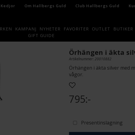
 Kedjor
Om Hallbergs Guld
Club Hallbergs Guld
Ku
RKEN
KAMPANJ
NYHETER
FAVORITER
OUTLET
BUTIKER
GIFT GUIDE
Örhängen i äkta sil
Artikelnummer: 20010882
Örhängen i äkta silver med ma
vågor.
795:-
Presentinslagning