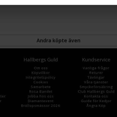
Andra köpte även
Hallbergs Guld
Kundservice
Om oss
Vanliga frågor
K
öpvillkor
Returer
Integritetspolicy
Tävlingar
Cookies
Våra tjänster
Samarbete
Smyckeförsäkring
Rosa Bandet
Club Hallbergs Guld
ter
Jobba hos oss
Kontakta oss
r
Diamantevent
Guide för Kedjor
Bröllopsmässor 2026
Ångra Köp