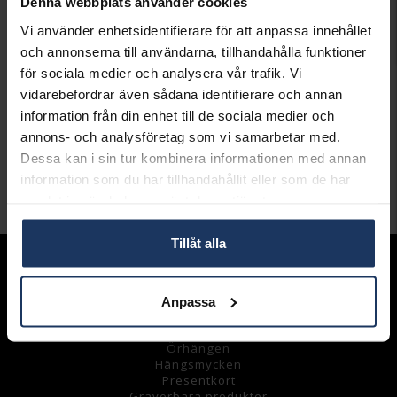
Denna webbplats använder cookies
Lagervara.
Vi använder enhetsidentifierare för att anpassa innehållet
Leveranstid 2-5 arbetsdagar.
Öppet köp i 30 dagar vid onlineköp.
och annonserna till användarna, tillhandahålla funktioner
för sociala medier och analysera vår trafik. Vi
INFO
vidarebefordrar även sådana identifierare och annan
information från din enhet till de sociala medier och
VARUMÄRKE
Thomas Sabo
annons- och analysföretag som vi samarbetar med.
MODELL
CR58900112
Dessa kan i sin tur kombinera informationen med annan
MATERIAL
Silver
information som du har tillhandahållit eller som de har
samlat in när du har använt deras tjänster.
Andra köpte även
Tillåt alla
Sortiment
Armband
Anpassa
Halsband
Ringar
Örhängen
Hängsmycke
n
Presentkort
Graverbara
produkter