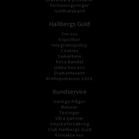
Förlovningsringar
Guldhalsband
Hallbergs Guld
Om oss
K
öpvillkor
Integritetspolicy
Cookies
Samarbete
Rosa Bandet
Jobba hos oss
Diamantevent
Bröllopsmässor 2026
Kundservice
Vanliga frågor
Returer
Tävlingar
Våra tjänster
Smyckeförsäkring
Club Hallbergs Guld
Kontakta oss