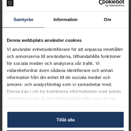
Öppet köp i 30 dagar vid onlineköp.
INFO
Samtycke
Information
Om
BREDD CA (MM)
11.6
HÖJD CA (MM)
25.6
VARUMÄRKE
Kidz
Denna webbplats använder cookies
MATERIAL
Silver
Vi använder enhetsidentifierare för att anpassa innehållet
DETALJER
Emalj
och annonserna till användarna, tillhandahålla funktioner
för sociala medier och analysera vår trafik. Vi
Matchande produkter och andra varianter
vidarebefordrar även sådana identifierare och annan
information från din enhet till de sociala medier och
annons- och analysföretag som vi samarbetar med.
Dessa kan i sin tur kombinera informationen med annan
information som du har tillhandahållit eller som de har
samlat in när du har använt deras tjänster.
Halsband i äkta silver
Armband i äkta silver
KIDZ
KIDZ
Tillåt alla
445:-
895:-