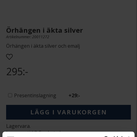
Örhängen i äkta silver
Artikelnummer: 20011272
Örhängen i äkta silver och emalj
295:-
Presentinslagning
+
29:-
LÄGG I VARUKORGEN
Lagervara.
Leveranstid 2-5 arbetsdagar.