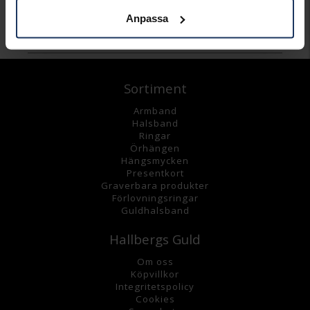
Anpassa
Andra köpte även
Sortiment
Armband
Halsband
Ringar
Örhängen
Hängsmycke
n
Presentkort
Graverbara
produkter
Förlovningsringar
Guldhalsband
Hallbergs Guld
Om oss
K
öpvillkor
Integritetspolicy
Cookies