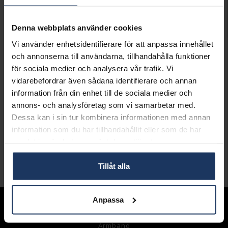
LÄGG I VARUKORGEN
Denna webbplats använder cookies
Lagervara.
Vi använder enhetsidentifierare för att anpassa innehållet
Leveranstid 2-5 arbetsdagar.
och annonserna till användarna, tillhandahålla funktioner
Öppet köp i 30 dagar vid onlineköp.
för sociala medier och analysera vår trafik. Vi
INFO
vidarebefordrar även sådana identifierare och annan
information från din enhet till de sociala medier och
BREDD CA (MM)
3-8
annons- och analysföretag som vi samarbetar med.
HÖJD CA (MM)
17
Dessa kan i sin tur kombinera informationen med annan
VARUMÄRKE
Hallbergs Guld
information som du har tillhandahållit eller som de har
MATERIAL
Silver
samlat in när du har använt deras tjänster.
DETALJER
Rhodinerat
Tillåt alla
Andra köpte även
Anpassa
Sortiment
Armband