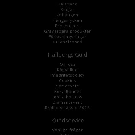
Halsband
Ringar
Örhängen
Hängsmycke
n
Presentkort
Graverbara
produkter
Förlovningsringar
Guldhalsband
Hallbergs Guld
Om oss
K
öpvillkor
Integritetspolicy
Cookies
Samarbete
Rosa Bandet
Jobba hos oss
Diamantevent
Bröllopsmässor 2026
Kundservice
Vanliga frågor