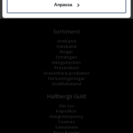
Anpassa
Andra köpte även
Sortiment
Armband
Halsband
Ringar
Örhängen
Hängsmycke
n
Presentkort
Graverbara
produkter
Förlovningsringar
Guldhalsband
Hallbergs Guld
Om oss
K
öpvillkor
Integritetspolicy
Cookies
Samarbete
Rosa Bandet