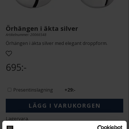
Örhängen i äkta silver
Artikelnummer: 20066548
Örhängen i äkta silver med elegant droppform.
695:-
Presentinslagning
+
29:-
LÄGG I VARUKORGEN
Lagervara.
Leveranstid 2-5 arbetsdagar.