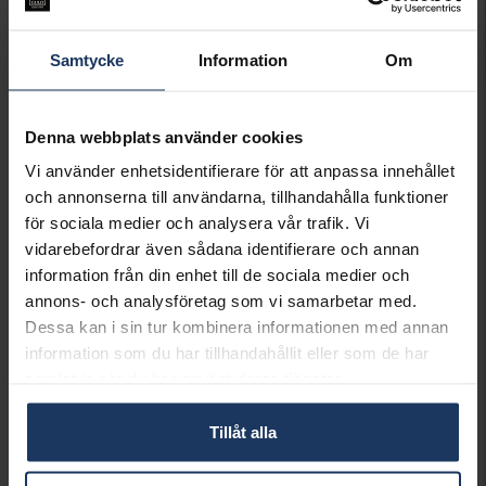
Öppet köp i 30 dagar vid onlineköp.
INFO
Samtycke
Information
Om
BREDD CA (MM)
13
HÖJD CA (MM)
35
Denna webbplats använder cookies
VARUMÄRKE
Posh
MATERIAL
Silver
Vi använder enhetsidentifierare för att anpassa innehållet
och annonserna till användarna, tillhandahålla funktioner
Matchande produkter och andra varianter
för sociala medier och analysera vår trafik. Vi
vidarebefordrar även sådana identifierare och annan
information från din enhet till de sociala medier och
annons- och analysföretag som vi samarbetar med.
Dessa kan i sin tur kombinera informationen med annan
information som du har tillhandahållit eller som de har
samlat in när du har använt deras tjänster.
Halsband i äkta silver
Armring i äkta silver
POSH
POSH
Tillåt alla
995:-
895:-