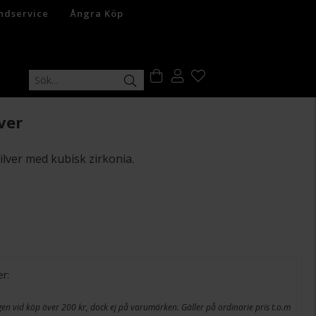
ndservice
Ångra Köp
ver
ilver med kubisk zirkonia.
er:
en vid köp över 200 kr, dock ej på varumärken. Gäller på ordinarie pris t.o.m