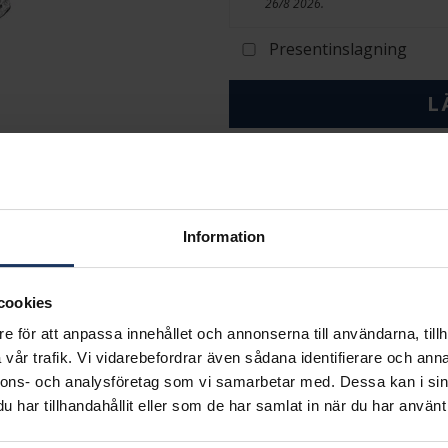
26/8 2026.
Presentinslagning
L
Lagervara.
Leveranstid 2-5 arbetsdagar.
Öppet köp i 30 dagar vid onl
INFO
Information
BREDD CA (MM)
HÖJD CA (MM)
cookies
VARUMÄRKE
MATERIAL
e för att anpassa innehållet och annonserna till användarna, tillh
STEN/PÄRLA
vår trafik. Vi vidarebefordrar även sådana identifierare och anna
nnons- och analysföretag som vi samarbetar med. Dessa kan i sin
har tillhandahållit eller som de har samlat in när du har använt 
Matchande produkter och andra varianter
20%*