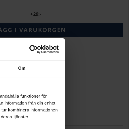
+
29:-
ÄGG I VARUKORGEN
ineköp.
Om
1,0-6,0
13,0
Hallbergs Guld
Silver,Rhodinerat
andahålla funktioner för
Kubisk Zirkonia,No
n information från din enhet
 tur kombinera informationen
deras tjänster.