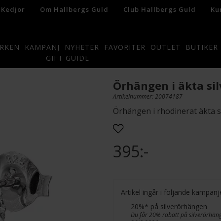
 Kedjor
Om Hallbergs Guld
Club Hallbergs Guld
Ku
RKEN
KAMPANJ
NYHETER
FAVORITER
OUTLET
BUTIKER
GIFT GUIDE
Örhängen i äkta sil
Artikelnummer: 20074187
Örhängen i rhodinerat äkta s
395:-
Artikel ingår i följande kampanj
20%* på silverörhängen
Du får 20% rabatt på silverörhäng