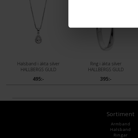
Halsband i äkta silver
Ring i äkta silver
HALLBERGS GULD
HALLBERGS GULD
495:-
395:-
Sortiment
Armband
Halsband
Ringar