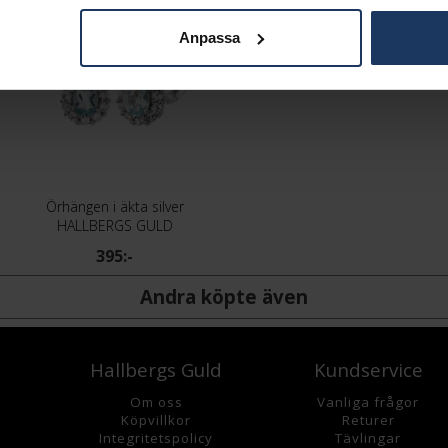
Anpassa
Örhängen i äkta silver
HALLBERGS GULD
395:-
Andra köpte även
Hallbergs Guld
Kundservice
Om oss
Vanliga frågor
K
öpvillkor
Returer
Integritetspolicy
Tävlingar