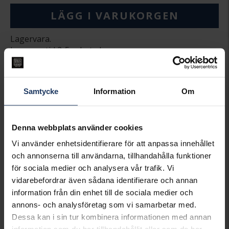
LÄGG I VARUKORGEN
Lagervara.
Leveranstid 2-5 arbetsdagar.
Öppet köp i 30 dagar vid onlineköp.
INFO
Samtycke
Information
Om
BREDD CA (MM)
42+3
DIAMETER CA (MM)
20
VARUMÄRKE
Hallbergs Guld
Denna webbplats använder cookies
MATERIAL
Silver Guldpläterat
Vi använder enhetsidentifierare för att anpassa innehållet
och annonserna till användarna, tillhandahålla funktioner
Matchande produkter och andra varianter
för sociala medier och analysera vår trafik. Vi
20%*
vidarebefordrar även sådana identifierare och annan
information från din enhet till de sociala medier och
annons- och analysföretag som vi samarbetar med.
Dessa kan i sin tur kombinera informationen med annan