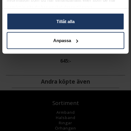
information som du har tillhandahållit eller som de har
samlat in när du har använt deras tjänster.
Tillåt alla
Anpassa
Örhängen i äkta silver
HALLBERGS GULD
645:-
Andra köpte även
Sortiment
Armband
Halsband
Ringar
Örhängen