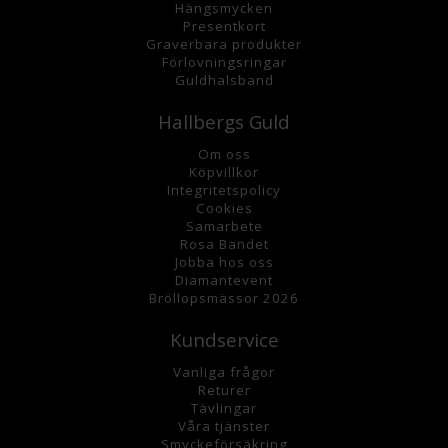
Hängsmycke
n
Presentkort
Graverbara
produkter
Förlovningsringar
Guldhalsband
Hallbergs Guld
Om oss
K
öpvillkor
Integritetspolicy
Cookies
Samarbete
Rosa Bandet
Jobba hos oss
Diamantevent
Bröllopsmässor 2026
Kundservice
Vanliga frågor
Returer
Tävlingar
Våra tjänster
Smyckeförsäkring