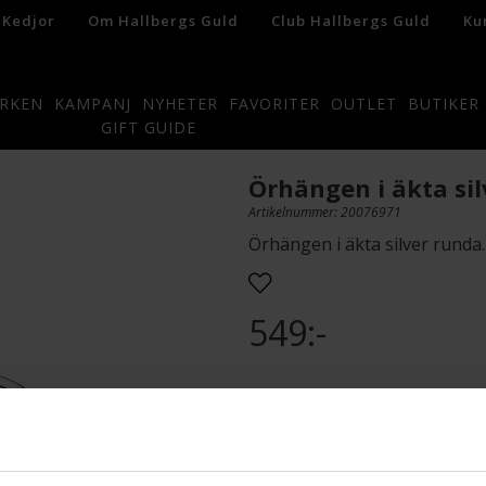
 Kedjor
Om Hallbergs Guld
Club Hallbergs Guld
Ku
RKEN
KAMPANJ
NYHETER
FAVORITER
OUTLET
BUTIKER
GIFT GUIDE
Örhängen i äkta sil
Artikelnummer: 20076971
Örhängen i äkta silver runda
549:-
Presentinslagning
L