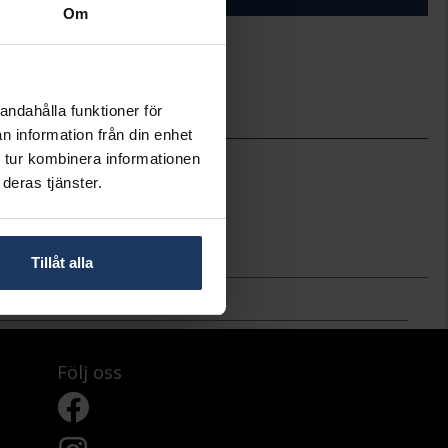
Om
ineköp.
andahålla funktioner för
n information från din enhet
0,60cm
 tur kombinera informationen
Thomas Sabo
deras tjänster.
H1963-051-14
Silver
Kubisk Zirkonia
Tillåt alla
Följ oss