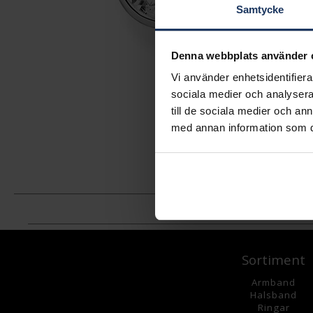
Samtycke
Denna webbplats använder 
Vi använder enhetsidentifierar
sociala medier och analysera 
till de sociala medier och a
med annan information som du 
Sortiment
Armband
Halsband
Ringar