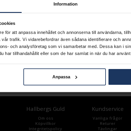
Information
Lagervara.
Leveranstid 2-5 arbetsdagar.
Öppet köp i 30 dagar vid onl
cookies
e för att anpassa innehållet och annonserna till användarna, tillh
INFO
vår trafik. Vi vidarebefordrar även sådana identifierare och anna
DIAMETER CA (CM)
nnons- och analysföretag som vi samarbetar med. Dessa kan i sin
VARUMÄRKE
har tillhandahållit eller som de har samlat in när du har använt 
MODELL
MATERIAL
STEN/PÄRLA
Anpassa
Andra köpte även
Hallbergs Guld
Kundservice
Om oss
Vanliga frågor
K
öpvillkor
Returer
Integritetspolicy
Tävlingar