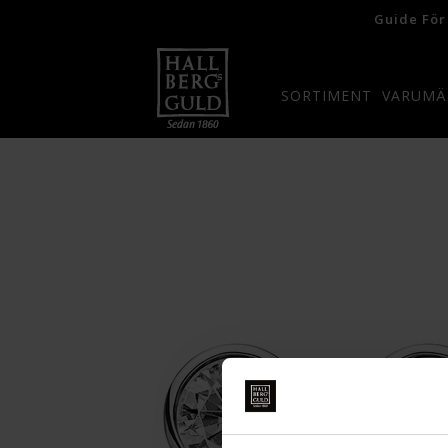
Guide För
SORTIMENT
VARUMÄ