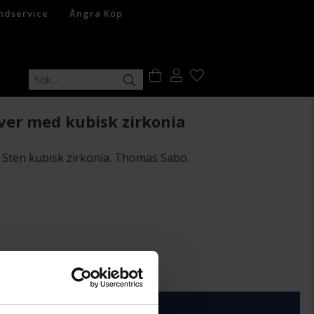
ndservice
Ångra Köp
ver med kubisk zirkonia
. Sten kubisk zirkonia. Thomas Sabo.
+
29:-
ÄGG I VARUKORGEN