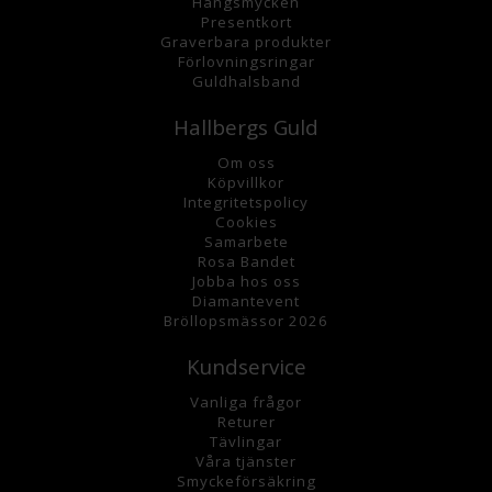
Hängsmycke
n
Presentkort
Graverbara
produkter
Förlovningsringar
Guldhalsband
Hallbergs Guld
Om oss
K
öpvillkor
Integritetspolicy
Cookies
Samarbete
Rosa Bandet
Jobba hos oss
Diamantevent
Bröllopsmässor 2026
Kundservice
Vanliga frågor
Returer
Tävlingar
Våra tjänster
Smyckeförsäkring