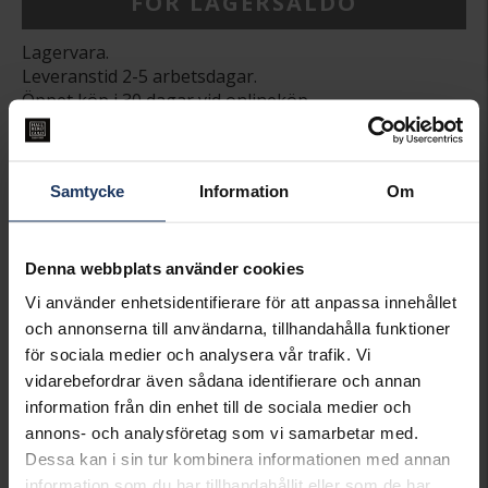
FÖR LAGERSALDO
Lagervara.
Leveranstid 2-5 arbetsdagar.
Öppet köp i 30 dagar vid onlineköp.
INFO
BREDD CA (MM)
7,7
Samtycke
Information
Om
HÖJD CA (MM)
7,7
VARUMÄRKE
Hallbergs Collection Gems
MATERIAL
Silver,Rhodinerat
Denna webbplats använder cookies
STEN/PÄRLA
Blå Sodalit
Vi använder enhetsidentifierare för att anpassa innehållet
och annonserna till användarna, tillhandahålla funktioner
Matchande produkter och andra varianter
för sociala medier och analysera vår trafik. Vi
vidarebefordrar även sådana identifierare och annan
information från din enhet till de sociala medier och
annons- och analysföretag som vi samarbetar med.
Dessa kan i sin tur kombinera informationen med annan
information som du har tillhandahållit eller som de har