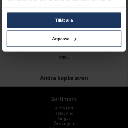
samlat in när du har använt deras tjänster.
Tillåt alla
Anpassa
Halsband i äkta silver med sodalit
HALLBERGS COLLECTION GEMS
795:-
Andra köpte även
Sortiment
Armband
Halsband
Ringar
Örhängen