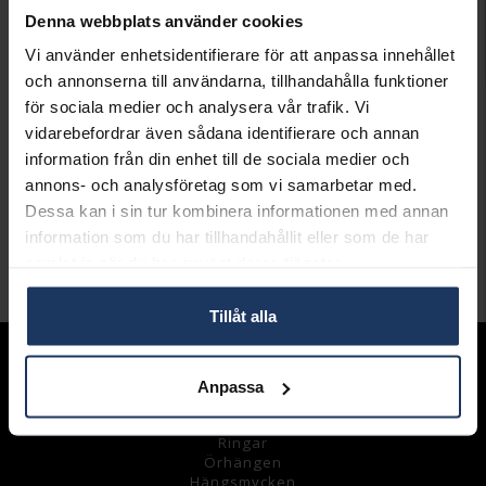
Denna webbplats använder cookies
LÄGG I VARUKORGEN
Vi använder enhetsidentifierare för att anpassa innehållet
och annonserna till användarna, tillhandahålla funktioner
Lagervara.
för sociala medier och analysera vår trafik. Vi
Leveranstid 2-5 arbetsdagar.
vidarebefordrar även sådana identifierare och annan
Öppet köp i 30 dagar vid onlineköp.
information från din enhet till de sociala medier och
annons- och analysföretag som vi samarbetar med.
INFO
Dessa kan i sin tur kombinera informationen med annan
VARUMÄRKE
Dyrberg/Kern
information som du har tillhandahållit eller som de har
samlat in när du har använt deras tjänster.
Andra köpte även
Tillåt alla
Sortiment
Anpassa
Armband
Halsband
Ringar
Örhängen
Hängsmycke
n