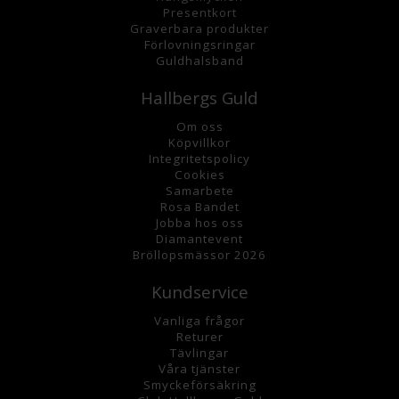
Presentkort
Graverbara
produkter
Förlovningsringar
Guldhalsband
Hallbergs Guld
Om oss
K
öpvillkor
Integritetspolicy
Cookies
Samarbete
Rosa Bandet
Jobba hos oss
Diamantevent
Bröllopsmässor 2026
Kundservice
Vanliga frågor
Returer
Tävlingar
Våra tjänster
Smyckeförsäkring