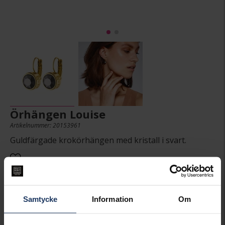
Örhängen Louise
Artikelnummer: 20153961
Guldfärgade krokörhängen med kristall i svart.
449:-
Samtycke
Information
Om
Presentinslagning
+
29:-