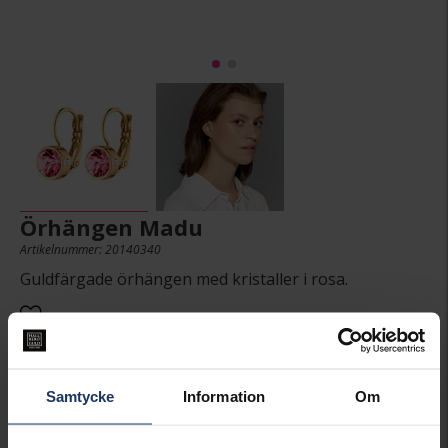
Örhängen Madu
Artikelnummer: 20140340
Guldfärgade örhängen med kristaller i rosa.
349:-
Samtycke
Information
Om
Presentinslagning
+
29:-