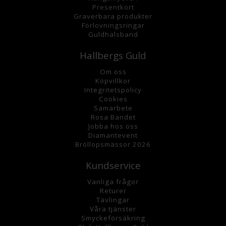
Presentkort
Graverbara
produkter
Förlovningsringar
Guldhalsband
Hallbergs Guld
Om oss
K
öpvillkor
Integritetspolicy
Cookies
Samarbete
Rosa Bandet
Jobba hos oss
Diamantevent
Bröllopsmässor 2026
Kundservice
Vanliga frågor
Returer
Tävlingar
Våra tjänster
Smyckeförsäkring