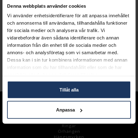
Denna webbplats använder cookies
LÄGG I VARUKORGEN
Vi använder enhetsidentifierare för att anpassa innehållet
och annonserna till användarna, tillhandahålla funktioner
Lagervara.
för sociala medier och analysera vår trafik. Vi
Leveranstid 2-5 arbetsdagar.
vidarebefordrar även sådana identifierare och annan
Öppet köp i 30 dagar vid onlineköp.
information från din enhet till de sociala medier och
annons- och analysföretag som vi samarbetar med.
INFO
Dessa kan i sin tur kombinera informationen med annan
VARUMÄRKE
Dyrberg/Kern
information som du har tillhandahållit eller som de har
samlat in när du har använt deras tjänster.
Andra köpte även
Tillåt alla
Sortiment
Anpassa
Armband
Halsband
Ringar
Örhängen
Hängsmycke
n