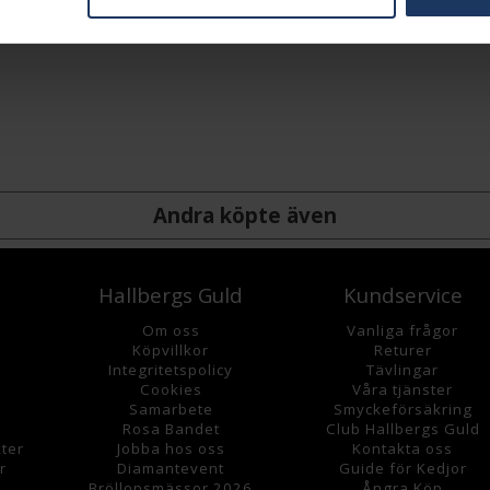
Andra köpte även
Hallbergs Guld
Kundservice
Om oss
Vanliga frågor
K
öpvillkor
Returer
Integritetspolicy
Tävlingar
Cookies
Våra tjänster
Samarbete
Smyckeförsäkring
Rosa Bandet
Club Hallbergs Guld
ter
Jobba hos oss
Kontakta oss
r
Diamantevent
Guide för Kedjor
Bröllopsmässor 2026
Ångra Köp