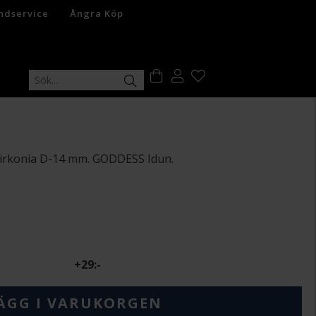
ndservice
Ångra Köp
zirkonia D-14 mm. GODDESS Idun.
+
29:-
ÄGG I VARUKORGEN