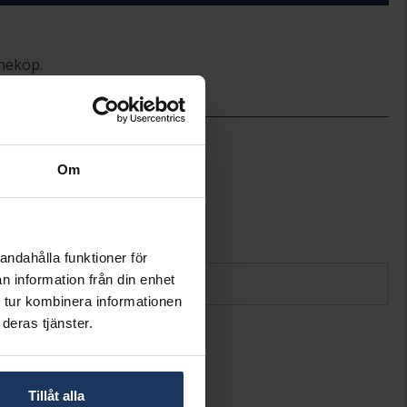
ineköp.
5,0
2,5
Om
Goddess
Idun
Stål
Kubisk Zirkonia
andahålla funktioner för
n information från din enhet
 tur kombinera informationen
deras tjänster.
Tillåt alla