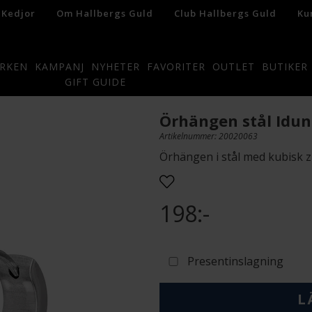
 Kedjor
Om Hallbergs Guld
Club Hallbergs Guld
Ku
RKEN
KAMPANJ
NYHETER
FAVORITER
OUTLET
BUTIKER
GIFT GUIDE
Örhängen stål Idun
Artikelnummer: 20020063
Örhängen i stål med kubisk 
198:-
Presentinslagning
L