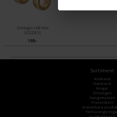
Örhängen stål Idun
GODDESS
198:-
Sortiment
Armband
Halsband
Ringar
Örhängen
Hängsmycke
n
Presentkort
Graverbara
produk
Förlovningsringa
Guldhalsband