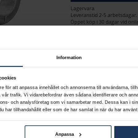
Lagervara.
Leveranstid 2-5 arbetsdagar.
Öppet köp i 30 dagar vid onl
INFO
BREDD CA (MM)
HÖJD CA (MM)
Information
VARUMÄRKE
MODELL
MATERIAL
cookies
STEN/PÄRLA
e för att anpassa innehållet och annonserna till användarna, tillh
vår trafik. Vi vidarebefordrar även sådana identifierare och anna
Matchande produkter och andra varianter
nnons- och analysföretag som vi samarbetar med. Dessa kan i sin
har tillhandahållit eller som de har samlat in när du har använt 
Anpassa