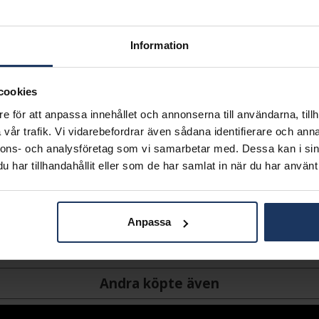
L
Lagervara.
Information
Leveranstid 2-5 arbetsdagar.
Öppet köp i 30 dagar vid onl
cookies
INFO
e för att anpassa innehållet och annonserna till användarna, tillh
VARUMÄRKE
vår trafik. Vi vidarebefordrar även sådana identifierare och anna
nnons- och analysföretag som vi samarbetar med. Dessa kan i sin
har tillhandahållit eller som de har samlat in när du har använt 
Anpassa
Andra köpte även