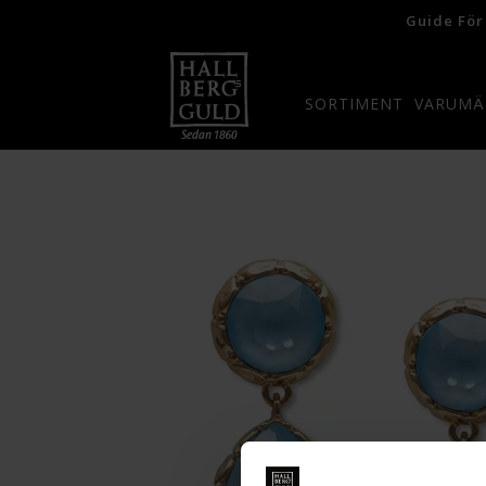
Guide För
SORTIMENT
VARUMÄ