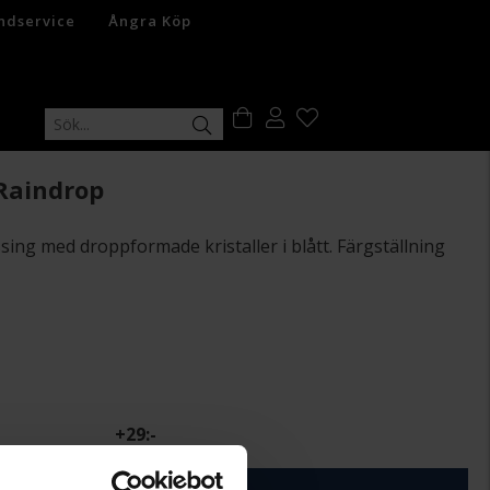
ndservice
Ångra Köp
Raindrop
ing med droppformade kristaller i blått. Färgställning
+
29:-