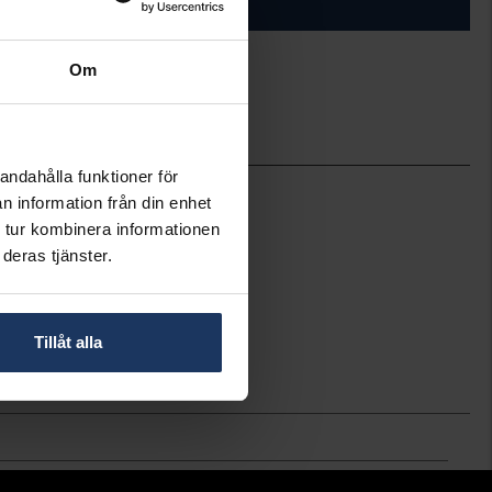
ÄGG I VARUKORGEN
Om
ineköp.
andahålla funktioner för
Lily and Rose
n information från din enhet
 tur kombinera informationen
deras tjänster.
Tillåt alla