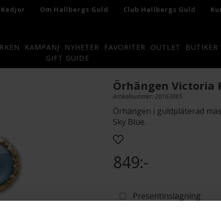
 Kedjor
Om Hallbergs Guld
Club Hallbergs Guld
Ku
RKEN
KAMPANJ
NYHETER
FAVORITER
OUTLET
BUTIKER
GIFT GUIDE
Örhängen Victoria 
Artikelnummer: 20163065
Örhängen i guldpläterad mäss
Sky Blue.
849:-
Presentinslagning