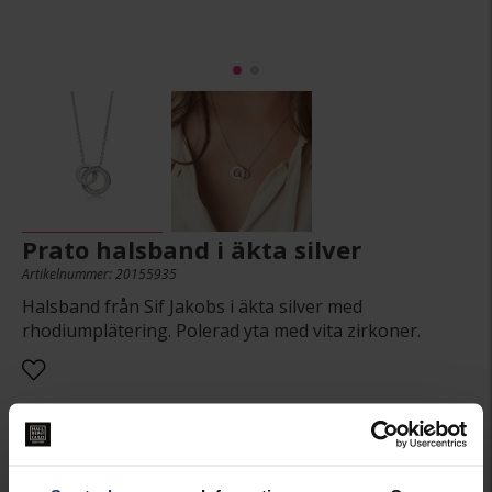
Prato halsband i äkta silver
Artikelnummer: 20155935
Halsband från Sif Jakobs i äkta silver med
rhodiumplätering. Polerad yta med vita zirkoner.
1 449:-