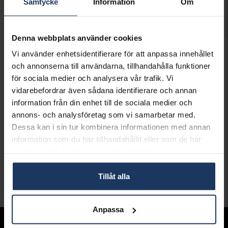
Samtycke
Information
Om
Presentinslagning
+
29:-
LÄGG I VARUKORGEN
Denna webbplats använder cookies
Vi använder enhetsidentifierare för att anpassa innehållet
Lagervara.
och annonserna till användarna, tillhandahålla funktioner
Leveranstid 2-5 arbetsdagar.
för sociala medier och analysera vår trafik. Vi
Öppet köp i 30 dagar vid onlineköp.
vidarebefordrar även sådana identifierare och annan
INFO
information från din enhet till de sociala medier och
annons- och analysföretag som vi samarbetar med.
LÄNGD CA (CM)
42+5
Dessa kan i sin tur kombinera informationen med annan
VARUMÄRKE
SIF JAKOBS
information som du har tillhandahållit eller som de har
MODELL
PRATO UNO PICCOLO
samlat in när du har använt deras tjänster.
MATERIAL
Silver,Rhodinerat
STEN/PÄRLA
Kubisk Zirkonia
Tillåt alla
Andra köpte även
Anpassa