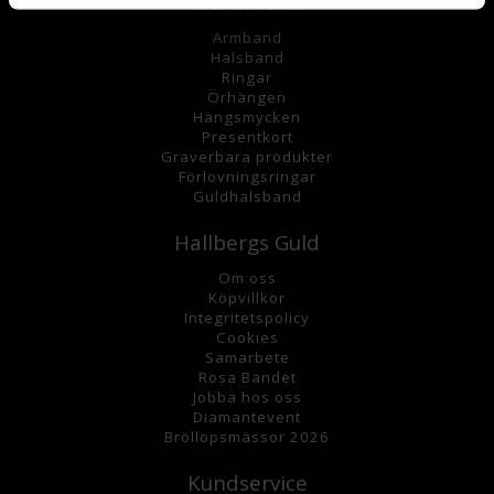
Sortiment
Armband
Halsband
Ringar
Örhängen
Hängsmycke
n
Presentkort
Graverbara
produkter
Förlovningsringar
Guldhalsband
Hallbergs Guld
Om oss
K
öpvillkor
Integritetspolicy
Cookies
Samarbete
Rosa Bandet
Jobba hos oss
Diamantevent
Bröllopsmässor 2026
Kundservice