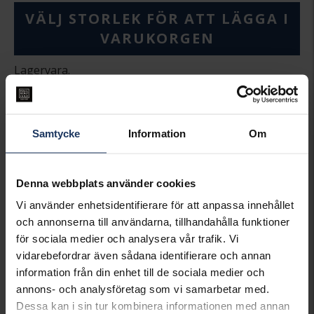
VÄLJ STORLEK FÖR ATT LÄGGA I
VARUKORGEN
Lagervara.
Leveranstid 2-5 arbetsdagar.
Öppet köp i 30 dagar vid onlineköp.
INFO
Samtycke
Information
Om
BREDD CA (MM)
2,9-3,4
HÖJD CA (MM)
1,8-2,4
Denna webbplats använder cookies
VARUMÄRKE
Posh
MATERIAL
Silver
Vi använder enhetsidentifierare för att anpassa innehållet
och annonserna till användarna, tillhandahålla funktioner
Matchande produkter och andra varianter
för sociala medier och analysera vår trafik. Vi
vidarebefordrar även sådana identifierare och annan
information från din enhet till de sociala medier och
annons- och analysföretag som vi samarbetar med.
Dessa kan i sin tur kombinera informationen med annan