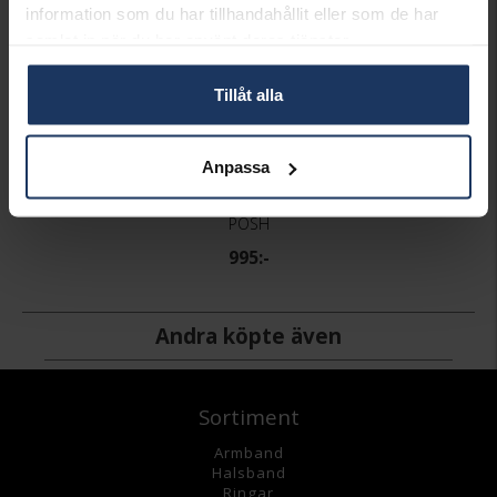
information som du har tillhandahållit eller som de har
samlat in när du har använt deras tjänster.
Tillåt alla
Anpassa
Armring Bambu
POSH
995:-
Andra köpte även
Sortiment
Armband
Halsband
Ringar