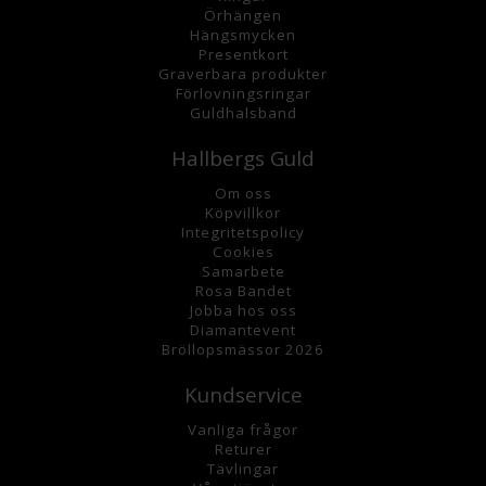
Örhängen
Hängsmycke
n
Presentkort
Graverbara
produkter
Förlovningsringar
Guldhalsband
Hallbergs Guld
Om oss
K
öpvillkor
Integritetspolicy
Cookies
Samarbete
Rosa Bandet
Jobba hos oss
Diamantevent
Bröllopsmässor 2026
Kundservice
Vanliga frågor
Returer
Tävlingar