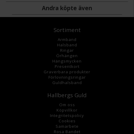
Andra köpte även
Sortiment
Armband
Halsband
Ringar
Örhängen
Hängsmycke
n
Presentkort
Graverbara
produkter
Förlovningsringar
Guldhalsband
Hallbergs Guld
Om oss
K
öpvillkor
Integritetspolicy
Cookies
Samarbete
Rosa Bandet