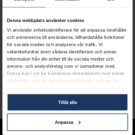
Presentinslagning
+
29:-
SLUTSÅLD - KONTAKTA BUTIK
Denna webbplats använder cookies
FÖR LAGERSALDO
Vi använder enhetsidentifierare för att anpassa innehållet
Lagervara.
och annonserna till användarna, tillhandahålla funktioner
Leveranstid 2-5 arbetsdagar.
för sociala medier och analysera vår trafik. Vi
Öppet köp i 30 dagar vid onlineköp.
vidarebefordrar även sådana identifierare och annan
information från din enhet till de sociala medier och
INFO
annons- och analysföretag som vi samarbetar med.
BREDD CA (MM)
3,5-7,6
Dessa kan i sin tur kombinera informationen med annan
HÖJD CA (MM)
2-2,8
information som du har tillhandahållit eller som de har
VARUMÄRKE
Hallbergs Collection Trend
samlat in när du har använt deras tjänster.
MATERIAL
Silver,Guldpläterat
Tillåt alla
Andra köpte även
Anpassa
Sortiment