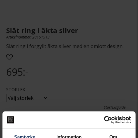
Slät ring i äkta silver
Artikelnummer: 20151513
Slät ring i förgyllt äkta silver med en omlott design.
695:-
STORLEK
Storleksguide
Denna artikel är tillfälligt slut i webbshoppen.
Vänligen kontakta butik för information om
lagersaldo.
Samtycke
Information
Om