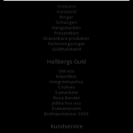
Armband
Halsband
Ringar
Örhängen
Hängsmycke
n
Presentkort
Graverbara
produkter
Förlovningsringar
Guldhalsband
Hallbergs Guld
Om oss
K
öpvillkor
Integritetspolicy
Cookies
Samarbete
Rosa Bandet
Jobba hos oss
Diamantevent
Bröllopsmässor 2026
Kundservice