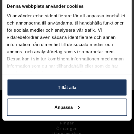
Leveranstid 2-5 arbetsdagar.
Denna webbplats använder cookies
Öppet köp i 30 dagar vid onlineköp.
Vi använder enhetsidentifierare för att anpassa innehållet
INFO
och annonserna till användarna, tillhandahålla funktioner
för sociala medier och analysera vår trafik. Vi
BREDD CA (MM)
3
vidarebefordrar även sådana identifierare och annan
LÄNGD CA (CM)
0,5
information från din enhet till de sociala medier och
VARUMÄRKE
Hallbergs Guld
MATERIAL
Guld
annons- och analysföretag som vi samarbetar med.
ÄDELMETALL
18K Gold
Dessa kan i sin tur kombinera informationen med annan
VIKT CA (GRAM)
0.09
information som du har tillhandahållit eller som de har
samlat in när du har använt deras tjänster.
Andra köpte även
Tillåt alla
Sortiment
Anpassa
Armband
Halsband
Ringar
Örhängen
Hängsmycke
n