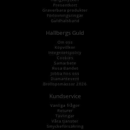
Presentkort
Graverbara
produkter
Förlovningsringar
Guldhalsband
Hallbergs Guld
Om oss
K
öpvillkor
Integritetspolicy
Cookies
Samarbete
Rosa Bandet
Jobba hos oss
Diamantevent
Bröllopsmässor 2026
Kundservice
Vanliga frågor
Returer
Tävlingar
Våra tjänster
Smyckeförsäkring