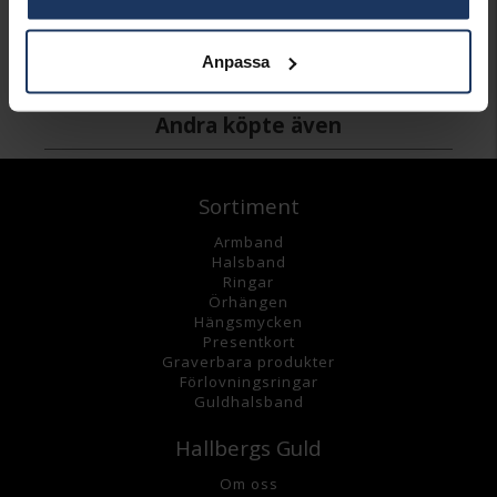
HALLBERGS GULD
HALLBERGS GULD
595:-
595:-
Anpassa
Andra köpte även
Sortiment
Armband
Halsband
Ringar
Örhängen
Hängsmycke
n
Presentkort
Graverbara
produkter
Förlovningsringar
Guldhalsband
Hallbergs Guld
Om oss