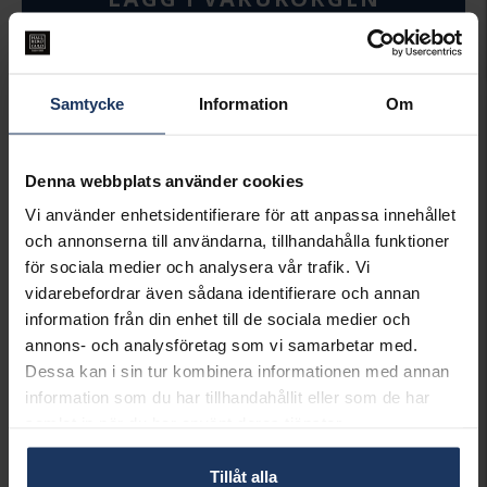
Lagervara.
Leveranstid 2-5 arbetsdagar.
Öppet köp i 30 dagar vid onlineköp.
Samtycke
Information
Om
INFO
LÄNGD CA (CM)
10.5
Denna webbplats använder cookies
VARUMÄRKE
Hallbergs Guld
Vi använder enhetsidentifierare för att anpassa innehållet
MATERIAL
Tennfinish
och annonserna till användarna, tillhandahålla funktioner
DETALJER
Tennbehandlad
för sociala medier och analysera vår trafik. Vi
vidarebefordrar även sådana identifierare och annan
Matchande produkter och andra varianter
information från din enhet till de sociala medier och
annons- och analysföretag som vi samarbetar med.
Best seller!
Dessa kan i sin tur kombinera informationen med annan
information som du har tillhandahållit eller som de har
samlat in när du har använt deras tjänster.
Tillåt alla
Sparbössa
Sparbössa