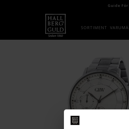
Guide För
SORTIMENT
VARUMÄ