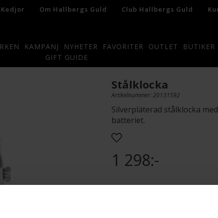
 Kedjor
Om Hallbergs Guld
Club Hallbergs Guld
Ku
RKEN
KAMPANJ
NYHETER
FAVORITER
OUTLET
BUTIKER
GIFT GUIDE
Stålklocka
Artikelnummer: 20131592
Silverpläterad stålklocka med 
batteriet.
1 298:-
Presentinslagning