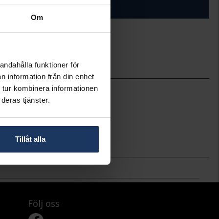
ÄGG I VARUKORGEN
Om
ineköp.
andahålla funktioner för
n information från din enhet
42
 tur kombinera informationen
GHW
deras tjänster.
OSCAR
Stål
Rostfritt stål
Tillåt alla
5 ATM (50M)
Följ oss