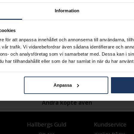
L
Information
Lagervara.
Leveranstid 2-5 arbetsdagar.
Öppet köp i 30 dagar vid onl
cookies
e för att anpassa innehållet och annonserna till användarna, tillh
INFO
vår trafik. Vi vidarebefordrar även sådana identifierare och anna
BOETT CA (MM)
nnons- och analysföretag som vi samarbetar med. Dessa kan i sin
VARUMÄRKE
har tillhandahållit eller som de har samlat in när du har använt 
MODELL
MATERIAL
KLOCKARMBAND
Anpassa
VATTENTÄTHET
Andra köpte även
Hallbergs Guld
Kundservice
Om oss
Vanliga frågor