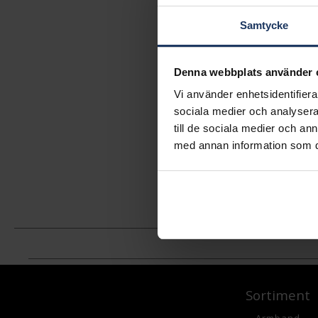
Samtycke
Denna webbplats använder 
Vi använder enhetsidentifierar
sociala medier och analysera 
till de sociala medier och a
med annan information som du 
Sortiment
Armband