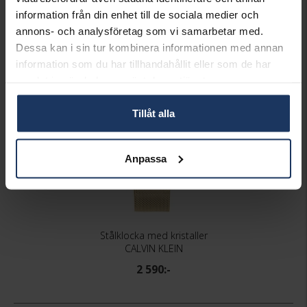
information från din enhet till de sociala medier och
annons- och analysföretag som vi samarbetar med.
Matchande produkter och andra varianter
Dessa kan i sin tur kombinera informationen med annan
Web exclusive!
information som du har tillhandahållit eller som de har
samlat in när du har använt deras tjänster.
Tillåt alla
Anpassa
Stålklocka med kristaller
CALVIN KLEIN
2 590:-