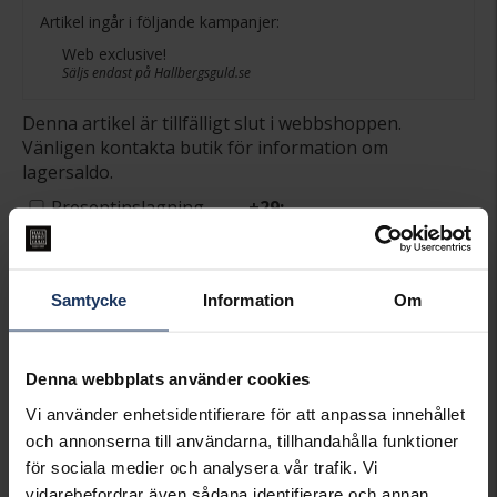
Artikel ingår i följande kampanjer:
Web exclusive!
Säljs endast på Hallbergsguld.se
Denna artikel är tillfälligt slut i webbshoppen.
Vänligen kontakta butik för information om
lagersaldo.
Presentinslagning
+
29:-
SLUTSÅLD - KONTAKTA BUTIK
FÖR LAGERSALDO
Samtycke
Information
Om
Lagervara.
Leveranstid 2-5 arbetsdagar.
Denna webbplats använder cookies
Öppet köp i 30 dagar vid onlineköp.
Vi använder enhetsidentifierare för att anpassa innehållet
INFO
och annonserna till användarna, tillhandahålla funktioner
för sociala medier och analysera vår trafik. Vi
VARUMÄRKE
Calvin Klein
vidarebefordrar även sådana identifierare och annan
MATERIAL
Stål