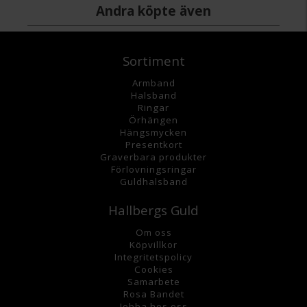
Andra köpte även
Sortiment
Armband
Halsband
Ringar
Örhängen
Hängsmycke
n
Presentkort
Graverbara
produkter
Förlovningsringar
Guldhalsband
Hallbergs Guld
Om oss
K
öpvillkor
Integritetspolicy
Cookies
Samarbete
Rosa Bandet
Jobba hos oss