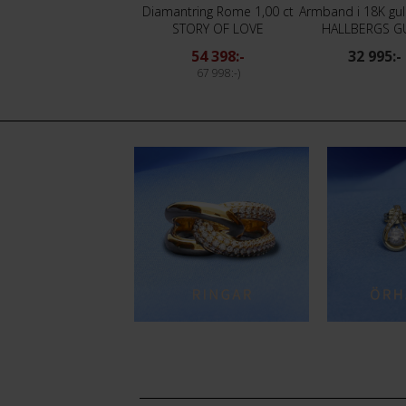
Diamantörhängen i 18K guld
Diamantring Rome 1,00 ct
Armband i 18K gu
HALLBERGS GULD
STORY OF LOVE
HALLBERGS G
8 995:-
54 398:-
32 995:-
67 998:-