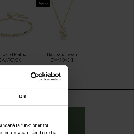
New in
New in
mband Matrix
Halsband Swan
SWAROVSKI
SWAROVSKI
PANDORA
1 490:-
1 490:-
899:-
Om
andahålla funktioner för
n information från din enhet