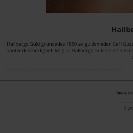
Hallb
Hallbergs Guld grundades 1860 av guldsmeden Carl Gustav
hantverksskicklighet. I
dag är Hallbergs Guld en modern bu
Exklusiva smycken för livets viktigaste ögonblick
Upptäck en värld av tidlös elegans där hantverk, kvalit
fokus på detaljer och ädla material.
Signa up
Vi erbjuder ett noggrant kurerat sortiment av diamantring
med precision och omsorg för att spegla både känsla och
ringar kombinerar klassisk estetik med modern formgivni