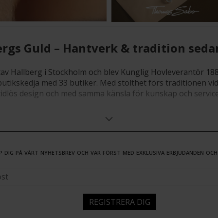
ergs Guld – Hantverk & tradition seda
 Hallberg i Stockholm och blev Kunglig Hovleverantör 1889.
tikskedja med 33 butiker. Med stolthet förs traditionen vid
tidlös design och med samma känsla för kunskap och service
et och design möts. Våra smycken är skapade för att bäras 
p dig på vårt nyhetsbrev och var först med exklusiva erbjudanden och
ar, guldsmycken och exklusiva ringar som symboliserar kärle
 karaktär. En förlovningsring och vigselring är mer än ett
ng och utvalda diamanter av hög kvalitet.
REGISTRERA DIG