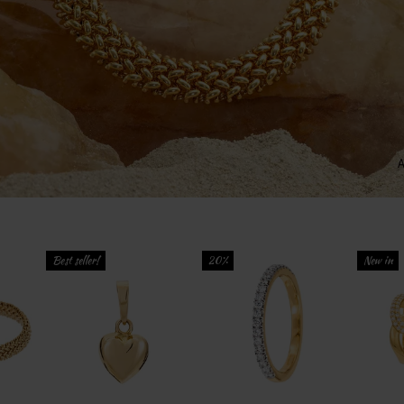
Best seller!
20%
New in