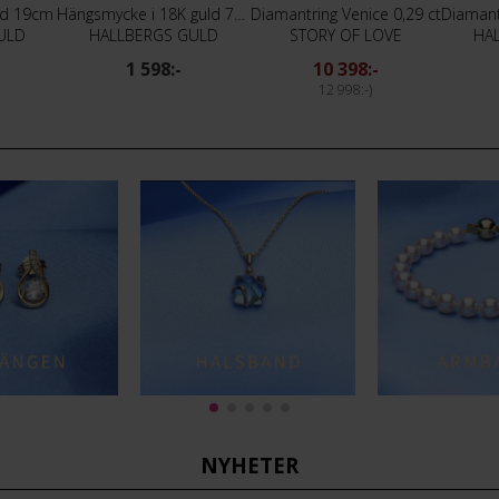
ld 19cm
Hängsmycke i 18K guld 7 mm
Diamantring Venice 0,29 ct
ULD
HALLBERGS GULD
STORY OF LOVE
HA
1 598:-
10 398:-
12 998:-
NYHETER