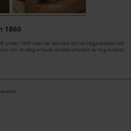
n 1860
 Under 1900-talet var det känt för sin höga kvalitet och
are, och än idag erbjuds utvalda smycken av hög kvalitet,
.
och älskas genom generationer – med ett kompromisslöst
 nyheter.
k, löften och livslånga band. Varje ring är tillverkad
 smycke – den är början på en gemensam framtid. Våra