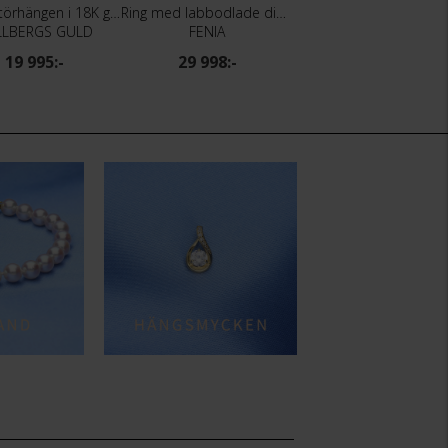
Diamantörhängen i 18K guld
Ring med labbodlade diamanter Electra
Halsband i 18K guld
LLBERGS GULD
FENIA
HALLBERGS GULD
19 995:-
29 998:-
6 995:-
5 495:-