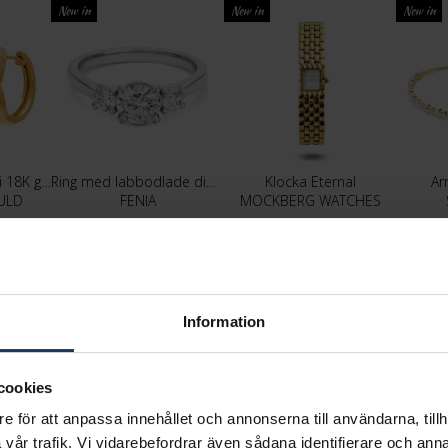
New in
New in
New in
Diamantörhängen i 18K guld
Ring med labbodlade diamanter Maia
Klocka Eternal
Ar
ULD
FENIA
MOCKBERG WATCHES
24 498:-
2 299:-
Information
cookies
e för att anpassa innehållet och annonserna till användarna, tillh
vår trafik. Vi vidarebefordrar även sådana identifierare och anna