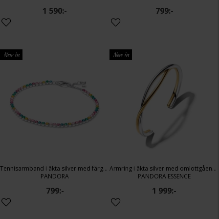
1 590:-
799:-
New in
New in
Tennisarmband i äkta silver med färgade stenar 20 cm
Armring i äkta silver med omlottgående band
PANDORA
PANDORA ESSENCE
799:-
1 999:-