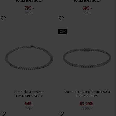
HALLBERGS GULD
HALLBERGS GULD
795:-
695:-
949:-
798:-
20%
Armlänk i äkta silver
Diamantarmband Rimini 3,00 ct
HALLBERGS GULD
STORY OF LOVE
645:-
63 998:-
749:-
79 998:-