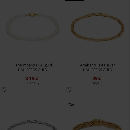
Pärlarmband i 18K guld
Armband i äkta silver
HALLBERGS GULD
HALLBERGS GULD
8 195:-
495:-
9 595:-
595:-
Club