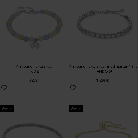
Armband i äkta silver
Armband i äkta silver med hjärtan 18 cm
KIDZ
PANDORA
345:-
1 499:-
New in
New in