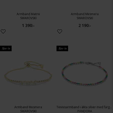
Armband Matrix
Armband Mesmera
SWAROVSKI
SWAROVSKI
1 390:-
2 190:-
New in
New in
Armband Mesmera
Tennisarmband i äkta silver med färgade stenar 18 cm
SWAROVSKI
PANDORA