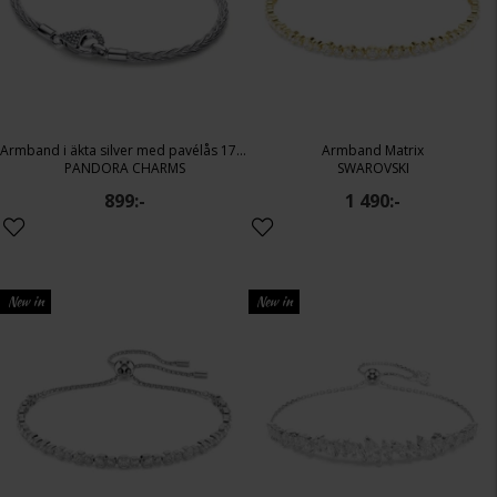
Armband i äkta silver med pavélås 17 cm
Armband Matrix
PANDORA CHARMS
SWAROVSKI
899:-
1 490:-
New in
New in