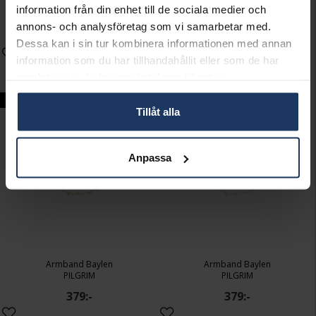
Armband Sloan
Armband Sloan
information från din enhet till de sociala medier och
PILGRIM
PILGRIM
annons- och analysföretag som vi samarbetar med.
399:-
399:-
Dessa kan i sin tur kombinera informationen med annan
information som du har tillhandahållit eller som de har
samlat in när du har använt deras tjänster.
New in
New in
Tillåt alla
Anpassa
Armband Baylen
Armband Baylen
PILGRIM
PILGRIM
379:-
379:-