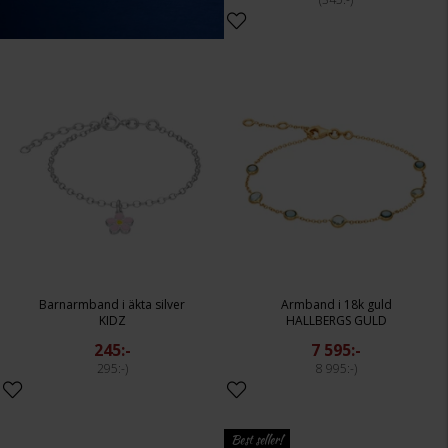
Barnarmband i äkta silver
Armband i 18k guld
KIDZ
HALLBERGS GULD
245:-
7 595:-
295:-
8 995:-
Best seller!