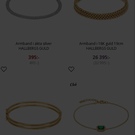
Armband i äkta silver
Armband i 18K guld 19cm
HALLBERGS GULD
HALLBERGS GULD
395:-
26 395:-
495:-
32 995:-
Club