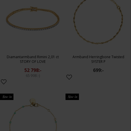
Diamantarmband Rimini 2,01 ct
Armband Herringbone Twisted
STORY OF LOVE
SYSTER P
52 798:-
699:-
65 998:-
New in
New in