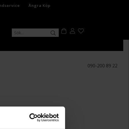
ndservice
Ångra Köp
090-200 89 22