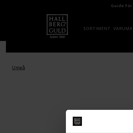
Guide För
SORTIMENT
VARUMÄ
Umeå