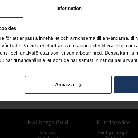
Information
cookies
e för att anpassa innehållet och annonserna till användarna, tillh
vår trafik. Vi vidarebefordrar även sådana identifierare och anna
nnons- och analysföretag som vi samarbetar med. Dessa kan i sin
har tillhandahållit eller som de har samlat in när du har använt 
Anpassa
Hallbergs Guld
Kundservice
Om oss
Vanliga frågor
K
öpvillkor
Returer