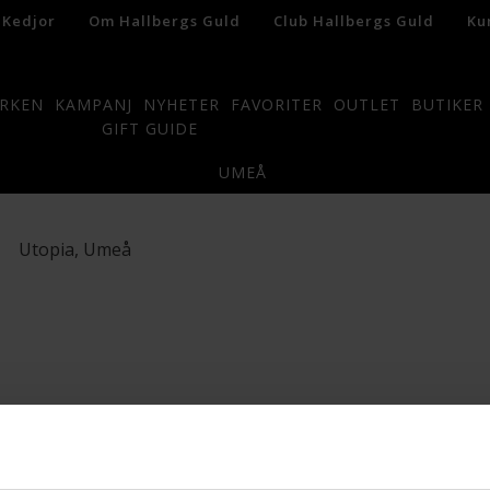
 Kedjor
Om Hallbergs Guld
Club Hallbergs Guld
Ku
RKEN
KAMPANJ
NYHETER
FAVORITER
OUTLET
BUTIKER
GIFT GUIDE
UMEÅ
Utopia, Umeå