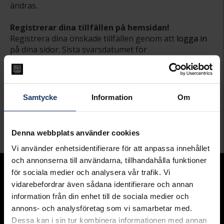
ändras.
Registrerar dina tillfällen på hemsidan!
Registrera dina önskade tillfällen genom att
logga in
på dina sidor. Sista svarsdatumet för
webbregistreringen är den 10/12.
Julens klubbutskick innehåller även ett svarskort. Du
kan antingen skicka in ditt svarskort eller registrera
Samtycke
Information
Om
dina tillfällen genom att
logga in
på dina sidor.
Denna webbplats använder cookies
Vi använder enhetsidentifierare för att anpassa innehållet
och annonserna till användarna, tillhandahålla funktioner
för sociala medier och analysera vår trafik. Vi
Sortiment
vidarebefordrar även sådana identifierare och annan
Armband
information från din enhet till de sociala medier och
Halsband
annons- och analysföretag som vi samarbetar med.
Ringar
Örhängen
Dessa kan i sin tur kombinera informationen med annan