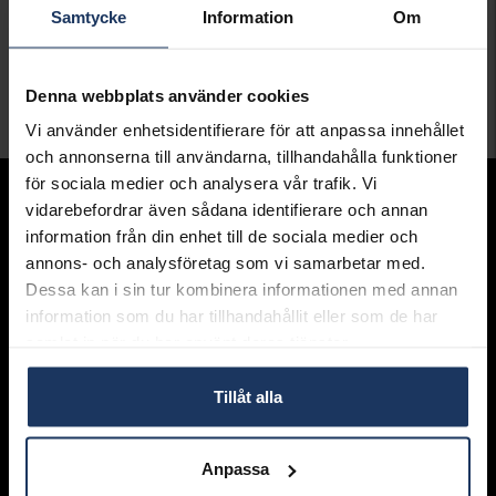
Samtycke
Information
Om
Denna webbplats använder cookies
Vi använder enhetsidentifierare för att anpassa innehållet
och annonserna till användarna, tillhandahålla funktioner
för sociala medier och analysera vår trafik. Vi
Sortiment
vidarebefordrar även sådana identifierare och annan
information från din enhet till de sociala medier och
Armband
Halsband
annons- och analysföretag som vi samarbetar med.
Ringar
Dessa kan i sin tur kombinera informationen med annan
Örhängen
information som du har tillhandahållit eller som de har
Hängsmycke
n
Presentkort
samlat in när du har använt deras tjänster.
Graverbara
produkter
Förlovningsringar
Tillåt alla
Guldhalsband
Hallbergs Guld
Anpassa
Om oss