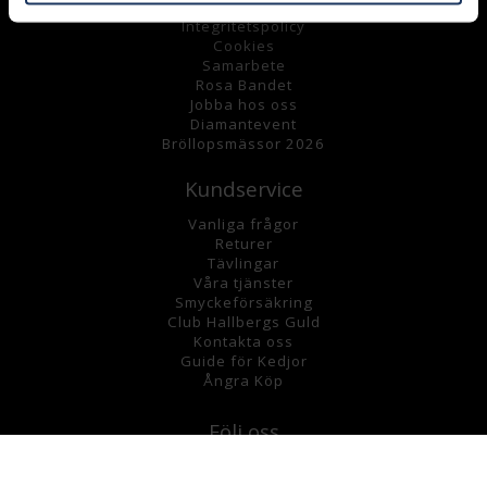
K
öpvillkor
Integritetspolicy
Cookies
Samarbete
Rosa Bandet
Jobba hos oss
Diamantevent
Bröllopsmässor 2026
Kundservice
Vanliga frågor
Returer
Tävlingar
Våra tjänster
Smyckeförsäkring
Club Hallbergs Guld
Kontakta oss
Guide för Kedjor
Ångra Köp
Följ oss