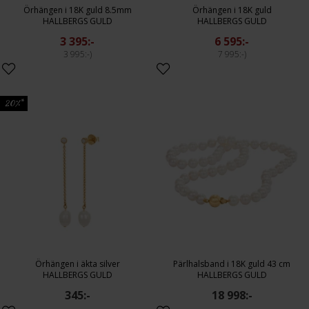
Örhängen i 18K guld 8.5mm
Örhängen i 18K guld
HALLBERGS GULD
HALLBERGS GULD
3 395:-
6 595:-
3 995:-
7 995:-
20%*
Örhängen i äkta silver
Pärlhalsband i 18K guld 43 cm
HALLBERGS GULD
HALLBERGS GULD
345:-
18 998:-