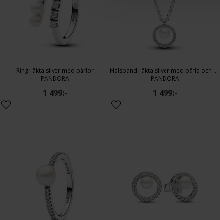
Ring i äkta silver med pärlor
Halsband i äkta silver med pärla och cirkel
PANDORA
PANDORA
1 499:-
1 499:-