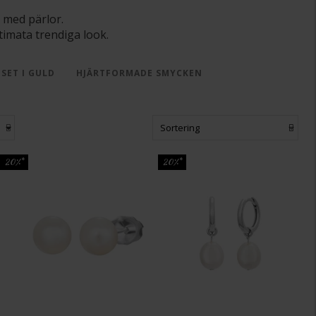
t med pärlor.
ltimata trendiga look.
SET I GULD
HJÄRTFORMADE SMYCKEN
Sortering
20%*
20%*