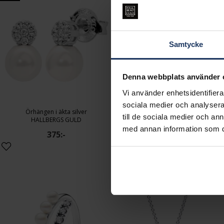
Samtycke
Denna webbplats använder 
Vi använder enhetsidentifierar
sociala medier och analysera 
Örhängen i äkta silver
Örhängen i äkta silver
till de sociala medier och a
HALLBERGS GULD
HALLBERGS GULD
med annan information som du 
375:-
995:-