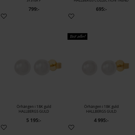
SYSTER P
HALLBERGS COLLECTION TREND
799:-
695:-
Best seller!
Örhängen i 18K guld
Örhängen i 18K guld
HALLBERGS GULD
HALLBERGS GULD
5 195:-
4 995:-