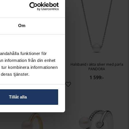
Om
andahålla funktioner för
n information från din enhet
Förgyllt halsband med sötvattenspärla
Halsband i äkta silver med pärla
 tur kombinera informationen
PANDORA
PANDORA
deras tjänster.
2 199:-
1 599:-
Tillåt alla