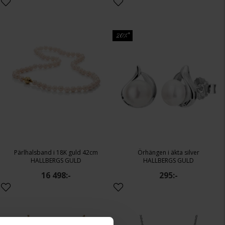
20%*
Pärlhalsband i 18K guld 42cm
Örhängen i äkta silver
HALLBERGS GULD
HALLBERGS GULD
16 498:-
295:-