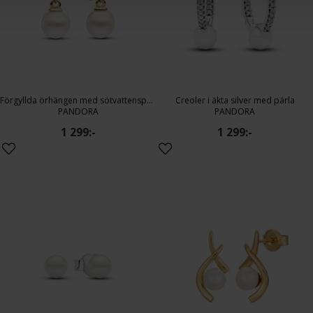
Förgyllda örhängen med sötvattenspärla
Creoler i äkta silver med pärla
PANDORA
PANDORA
1 299:-
1 299:-