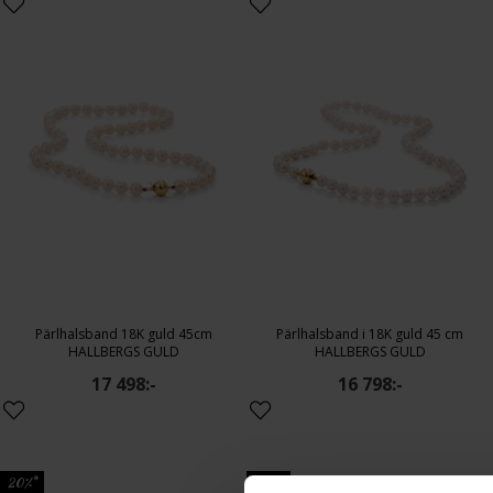
Pärlhalsband 18K guld 45cm
Pärlhalsband i 18K guld 45 cm
HALLBERGS GULD
HALLBERGS GULD
17 498:-
16 798:-
20%*
20%*