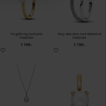
Förgylld ring med pärla
Ring i äkta silver med dubbelrad
PANDORA
PANDORA
1 199:-
1 199:-