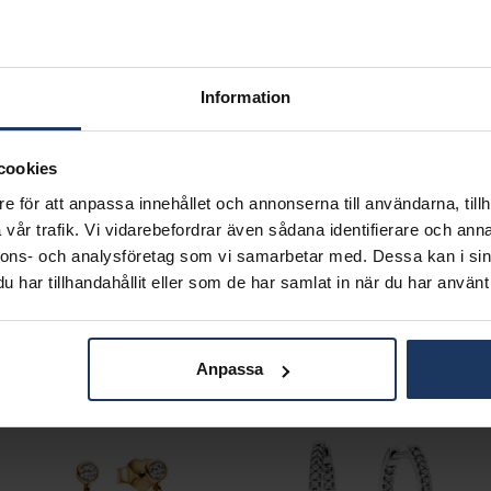
Information
cookies
e för att anpassa innehållet och annonserna till användarna, tillh
vår trafik. Vi vidarebefordrar även sådana identifierare och anna
Diamantring i 18K guld - Halo
Kularmband i äkta silver med pärla 16 cm
nnons- och analysföretag som vi samarbetar med. Dessa kan i sin
HALLBERGS GULD
PANDORA
har tillhandahållit eller som de har samlat in när du har använt 
11 495:-
1 399:-
Anpassa