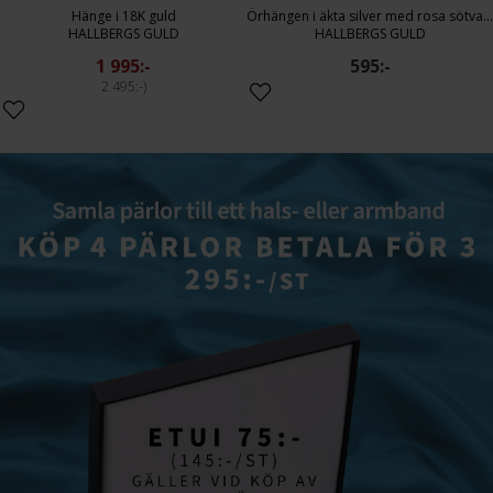
Hänge i 18K guld
Örhängen i äkta silver med rosa sötvattenspärla
HALLBERGS GULD
HALLBERGS GULD
1 995:-
595:-
2 495:-