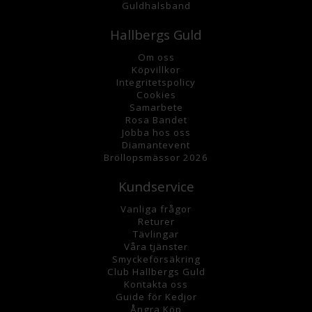
Guldhalsband
Hallbergs Guld
Om oss
K
öpvillkor
Integritetspolicy
Cookies
Samarbete
Rosa Bandet
Jobba hos oss
Diamantevent
Bröllopsmässor 2026
Kundservice
Vanliga frågor
Returer
Tävlingar
Våra tjänster
Smyckeförsäkring
Club Hallbergs Guld
Kontakta oss
Guide för Kedjor
Ångra Köp