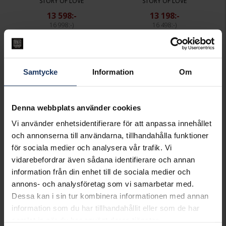
STORY OF LOVE
STORY OF LOVE
13 598:-
13 198:-
16 998:-
16 498:-
20%
20%
Samtycke
Information
Om
Denna webbplats använder cookies
Vi använder enhetsidentifierare för att anpassa innehållet
och annonserna till användarna, tillhandahålla funktioner
för sociala medier och analysera vår trafik. Vi
vidarebefordrar även sådana identifierare och annan
Diamanthänge Rome 0,30 ct
Diamanthänge Rome 0,30 ct
STORY OF LOVE
STORY OF LOVE
information från din enhet till de sociala medier och
annons- och analysföretag som vi samarbetar med.
8 398:-
7 998:-
10 498:-
9 998:-
Dessa kan i sin tur kombinera informationen med annan
information som du har tillhandahållit eller som de har
samlat in när du har använt deras tjänster.
20%*
20%*