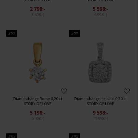
2 798:-
5 598:-
3 498:-
6 998:-
20%
20%
Diamanthänge Rome 0,20 ct
Diamanthänge Helsinki 0,30 ct
STORY OF LOVE
STORY OF LOVE
5 198:-
9 598:-
6 498:-
11 998:-
20%
20%