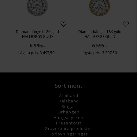
Diamanthänge i 18K guld
Diamanthänge i 18K guld
HALLBERGS GULD
HALLBERGS GULD
6 995:-
6 595:-
3 497,50:-
3 297,50:-
Sortiment
Armband
Halsband
Ringar
Örhängen
Hängsmycke
n
Presentkort
Graverbara
produkter
Förlovningsringar