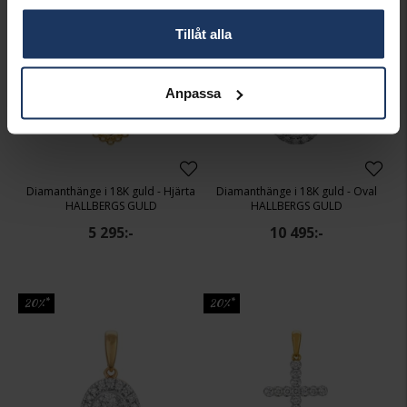
Best seller!
Tillåt alla
Anpassa
Diamanthänge i 18K guld - Hjärta
Diamanthänge i 18K guld - Oval
HALLBERGS GULD
HALLBERGS GULD
5 295:-
10 495:-
20%*
20%*