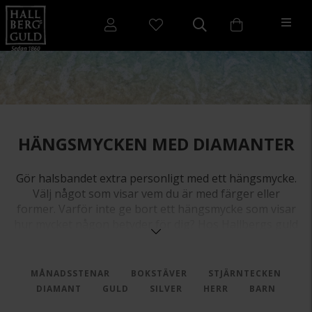
HÄNGSMYCKEN MED DIAMANTER
Gör halsbandet extra personligt med ett hängsmycke.
Välj något som visar vem du är med färger eller
former. Varför inte ge bort ett hängsmycke som visar
hur mycket någon betyder för dig? Hos Hallbergs guld
kan du hitta hängsmycken med diamanter formade
som hjärtan, ringar och ovaler.
MÅNADSSTENAR
BOKSTÄVER
STJÄRNTECKEN
DIAMANT
GULD
SILVER
HERR
BARN