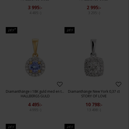
3 995:-
2 995:-
4 495:-
3 295:-
20%*
20%
Diamanthänge i 18K guld med en tanzanit
Diamanthänge New York 0,37 ct
HALLBERGS GULD
STORY OF LOVE
4 495:-
10 798:-
4 995:-
13 498:-
20%
20%