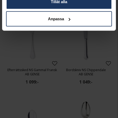
Tillåt alla
Anpassa
Efterrättssked NS Gammal Fransk
Bordskniv NS Chippendale
AB GENSE
AB GENSE
1 099:-
1 049:-