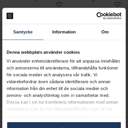
Bordsgaffel NS Chippendale
Matsked NS Chippendale
AB GENSE
AB GENSE
1 199:-
1 199:-
Samtycke
Information
Om
Denna webbplats använder cookies
Vi använder enhetsidentifierare för att anpassa innehållet
och annonserna till användarna, tillhandahålla funktioner
för sociala medier och analysera vår trafik. Vi
vidarebefordrar även sådana identifierare och annan
information från din enhet till de sociala medier och
annons- och analysföretag som vi samarbetar med.
Dessa kan i sin tur kombinera informationen med annan
Matgaffel NS Chippendale
Matkniv NS Chippendale
information som du har tillhandahållit eller som de har
AB GENSE
AB GENSE
samlat in när du har använt deras tjänster.
1 099:-
1 099:-