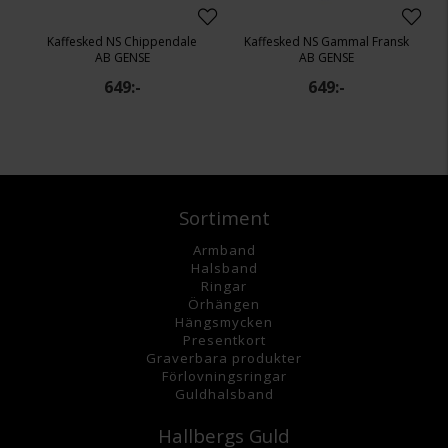
Kaffesked NS Chippendale
Kaffesked NS Gammal Fransk
AB GENSE
AB GENSE
649:-
649:-
Sortiment
Armband
Halsband
Ringar
Örhängen
Hängsmycke
n
Presentkort
Graverbara
produkter
Förlovningsringar
Guldhalsband
Hallbergs Guld