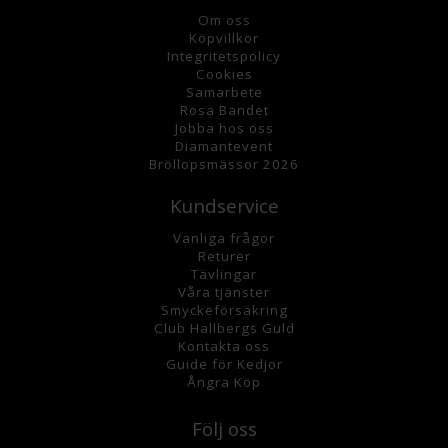
Om oss
K
öpvillkor
Integritetspolicy
Cookies
Samarbete
Rosa Bandet
Jobba hos oss
Diamantevent
Bröllopsmässor 2026
Kundservice
Vanliga frågor
Returer
Tävlingar
Våra tjänster
Smyckeförsäkring
Club Hallbergs Guld
Kontakta oss
Guide för Kedjor
Ångra Köp
Följ oss