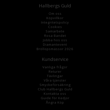
Hallbergs Guld
Om oss
K
öpvillkor
Integritetspolicy
Cookies
Samarbete
Rosa Bandet
Jobba hos oss
Diamantevent
Bröllopsmässor 2026
Kundservice
Vanliga frågor
Returer
Tävlingar
Våra tjänster
Smyckeförsäkring
Club Hallbergs Guld
Kontakta oss
Guide för Kedjor
Ångra Köp