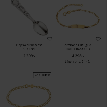
Dopsked Prinsessa
Armband i 18K guld
AB GENSE
HALLBERGS GULD
2 399:-
4 298:-
2 149:-
KÖP I BUTIK