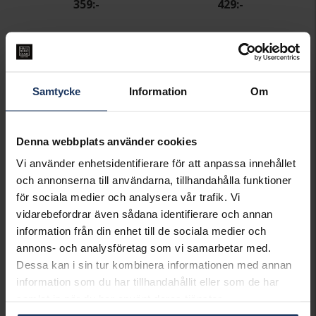
359:-
429:-
Best seller!
Samtycke
Information
Om
Denna webbplats använder cookies
Vi använder enhetsidentifierare för att anpassa innehållet
och annonserna till användarna, tillhandahålla funktioner
för sociala medier och analysera vår trafik. Vi
Barnbestick Mumin
Halsband i äkta silver
vidarebefordrar även sådana identifierare och annan
HALLBERGS GULD
KIDZ
information från din enhet till de sociala medier och
475:-
345:-
annons- och analysföretag som vi samarbetar med.
Dessa kan i sin tur kombinera informationen med annan
information som du har tillhandahållit eller som de har
samlat in när du har använt deras tjänster.