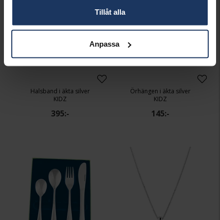
Tillåt alla
Anpassa
Halsband i äkta silver
Örhängen i äkta silver
KIDZ
KIDZ
395:-
145:-