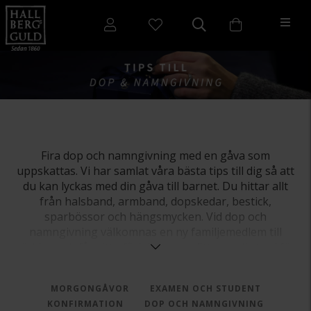
Fira dop och namngivning med en gåva som
uppskattas. Vi har samlat våra bästa tips till dig så att
du kan lyckas med din gåva till barnet. Du hittar allt
från halsband, armband, dopskedar, bestick,
sparbössor och hängsmycken.
Vid dop och
namngivning välkomnas en ny familjemedlem till
världen och får sitt officiella namn.
Ett populärt val för
en gåva till namngivningen är smycken. Ett vackert
halsband, armband eller ett hängsmycke är inte bara
MORGONGÅVOR
EXAMEN OCH STUDENT
en fin prydnad, det är också en symbol för kärlek och
KONFIRMATION
DOP OCH NAMNGIVNING
vänskap som kommer att bäras med stolthet och