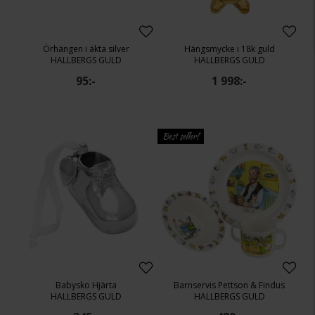
Örhängen i äkta silver
Hängsmycke i 18k guld
HALLBERGS GULD
HALLBERGS GULD
95:-
1 998:-
Best seller!
Babysko Hjärta
Barnservis Pettson & Findus
HALLBERGS GULD
HALLBERGS GULD