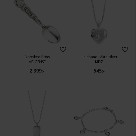
Dopsked Prins
Halsband i äkta silver
AB GENSE
KIDZ
2 399:-
545:-