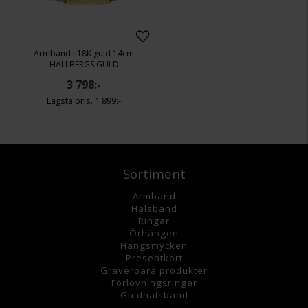
Armband i 18K guld 14cm
HALLBERGS GULD
3 798:-
1 899:-
Sortiment
Armband
Halsband
Ringar
Örhängen
Hängsmycke
n
Presentkort
Graverbara
produkter
Förlovningsringar
Guldhalsband