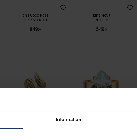
Ring Coco Rose
Ring Nova
LILY AND ROSE
PILGRIM
849:-
549:-
Information
Ring Rive Droite
Ring Mini Drop
LES GEORGETTES
CAROLINE SVEDBOM