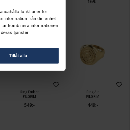
169:-
169:-
andahålla funktioner för
n information från din enhet
 tur kombinera informationen
deras tjänster.
Tillåt alla
Ring Ember
Ring Air
PILGRIM
PILGRIM
549:-
449:-