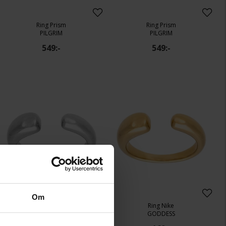
Ring Prism
Ring Prism
PILGRIM
PILGRIM
549:-
549:-
Om
Ring Nike
Ring Nike
GODDESS
GODDESS