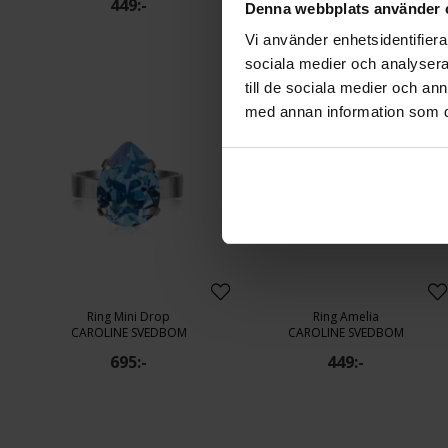
449:-
198:-
Denna webbplats använder 
Vi använder enhetsidentifierar
sociala medier och analysera 
till de sociala medier och a
med annan information som du 
Ring Mini Drop
Ring Amelia
CAROLINE SVEDBOM
CAROLINE SVEDBOM
695:-
449:-