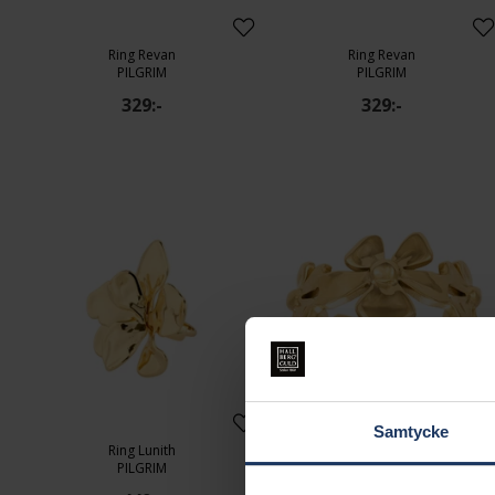
Ring Revan
Ring Revan
PILGRIM
PILGRIM
329:-
329:-
Samtycke
Ring Lunith
Ring Gaia
PILGRIM
GODDESS