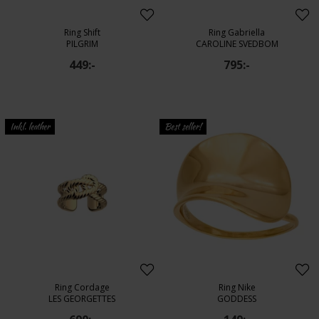
Ring Shift
Ring Gabriella
PILGRIM
CAROLINE SVEDBOM
449:-
795:-
Inkl. leather
Best seller!
Ring Cordage
Ring Nike
LES GEORGETTES
GODDESS