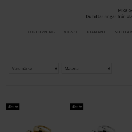
Mixa oc
Du hittar ringar från b
FÖRLOVNING
VIGSEL
DIAMANT
SOLITÄ
Varumärke
Material
New in
New in