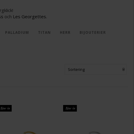
rgklick!
ss
och
Les Georgettes.
PALLADIUM
TITAN
HERR
BIJOUTERIER
Sortering
New in
New in