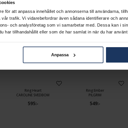
610:-
695:-
cookies
e för att anpassa innehållet och annonserna till användarna, tillh
vår trafik. Vi vidarebefordrar även sådana identifierare och anna
nnons- och analysföretag som vi samarbetar med. Dessa kan i sin
har tillhandahållit eller som de har samlat in när du har använt 
Anpassa
Ring Heart
Ring Ember
CAROLINE SVEDBOM
PILGRIM
595:-
549:-