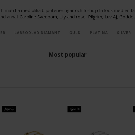
h matcha med olika bijouterieringar och förhöj din look med en fä
land annat
Caroline Svedbom
,
Lily and rose
,
Pilgrim
,
Luv Aj
,
Godde
RER
LABBODLAD DIAMANT
GULD
PLATINA
SILVER
Most popular
New in
New in