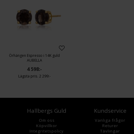
Örhängen Espresso i 14K guld
AUBELLA
4 598:-
2 299:-
Hallbergs Guld
Kundservice
Om oss
Vanliga frågor
K
öpvillkor
Returer
Integritetspolicy
Tävlingar