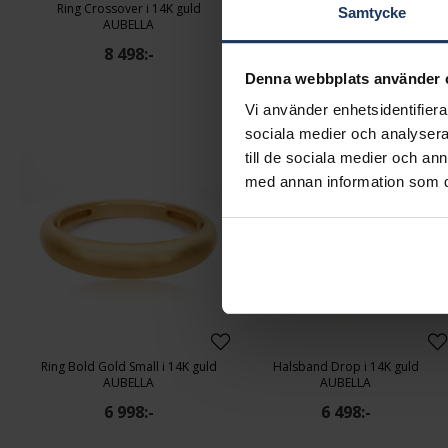
Ring Crossover i 14K guld
Örhängen Circle i 14K guld
Samtycke
AUBELLA
AUBELLA
8 498:-
8 498:-
Denna webbplats använder 
Vi använder enhetsidentifierar
sociala medier och analysera 
till de sociala medier och a
med annan information som du 
Ring Bold Gold Small i 14K guld
Halsband Drop i 14K guld
AUBELLA
AUBELLA
6 998:-
6 498:-