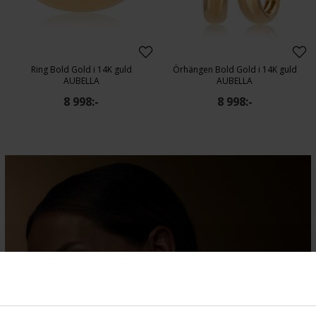
Ring Bold Gold i 14K guld
Örhängen Bold Gold i 14K guld
AUBELLA
AUBELLA
8 998:-
8 998:-