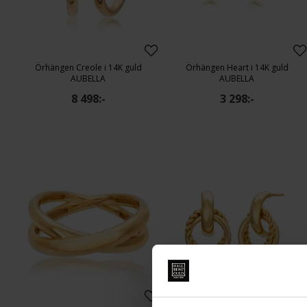
Örhängen Creole i 14K guld
Örhängen Heart i 14K guld
AUBELLA
AUBELLA
8 498:-
3 298:-