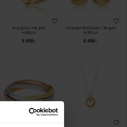
Ring Spiral i 14K guld
Örhängen Bold Gold i 14K guld
AUBELLA
AUBELLA
8 998:-
8 498:-