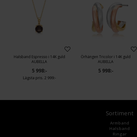
Halsband Espresso i 14K guld
Örhängen Tricolor i 14K guld
AUBELLA
AUBELLA
5 998:-
5 998:-
2 999:-
Sortiment
Armband
Halsband
Ringar