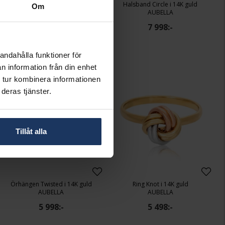
Ring Tricolor i 14K guld
Halsband Circle i 14K guld
Om
AUBELLA
AUBELLA
7 998:-
7 998:-
andahålla funktioner för
n information från din enhet
 tur kombinera informationen
deras tjänster.
Tillåt alla
Örhängen Twisted i 14K guld
Ring Knot i 14K guld
AUBELLA
AUBELLA
5 998:-
5 498:-