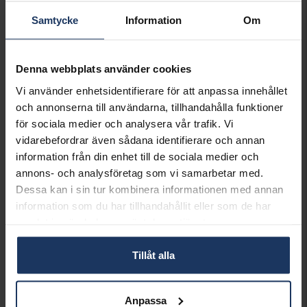
Samtycke
Information
Om
Denna webbplats använder cookies
Vas Dorotea
Karaff Dorotea
AB GENSE
AB GENSE
Vi använder enhetsidentifierare för att anpassa innehållet
1 499:-
1 499:-
och annonserna till användarna, tillhandahålla funktioner
för sociala medier och analysera vår trafik. Vi
vidarebefordrar även sådana identifierare och annan
information från din enhet till de sociala medier och
annons- och analysföretag som vi samarbetar med.
Dessa kan i sin tur kombinera informationen med annan
information som du har tillhandahållit eller som de har
samlat in när du har använt deras tjänster.
Tillåt alla
Anpassa
Fat Dorotea
Kvarn Dorotea