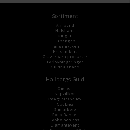
Sortiment
Armband
Halsband
Ringar
Örhängen
Hängsmycke
n
Presentkort
Graverbara
produkter
Förlovningsringar
Guldhalsband
Hallbergs Guld
Om oss
K
öpvillkor
Integritetspolicy
Cookies
Samarbete
Rosa Bandet
Jobba hos oss
Diamantevent