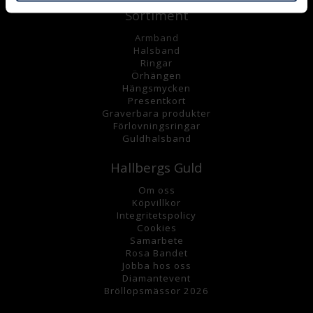
Sortiment
Armband
Halsband
Ringar
Örhängen
Hängsmycke
n
Presentkort
Graverbara
produkter
Förlovningsringar
Guldhalsband
Hallbergs Guld
Om oss
K
öpvillkor
Integritetspolicy
Cookies
Samarbete
Rosa Bandet
Jobba hos oss
Diamantevent
Bröllopsmässor 2026