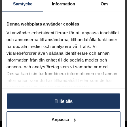
Samtycke
Information
Om
127 998:-
125 598:-
159 998:-
156 998:-
Denna webbplats använder cookies
20%
Vi använder enhetsidentifierare för att anpassa innehållet
och annonserna till användarna, tillhandahålla funktioner
för sociala medier och analysera vår trafik. Vi
vidarebefordrar även sådana identifierare och annan
information från din enhet till de sociala medier och
annons- och analysföretag som vi samarbetar med.
Dessa kan i sin tur kombinera informationen med annan
information som du har tillhandahållit eller som de har
samlat in när du har använt deras tjänster.
Diamanthalsband Riviera 5,25 ct
STORY OF LOVE
Tillåt alla
119 998:-
149 998:-
Anpassa