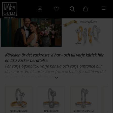
Kärleken är det vackraste vi har - och till varje kärlek hör
en lika vacker berättelse.
För varje ögonblick, varje känsla och varje omtanke blir
den större. En historia växer fram och blir för alltid en del
av livet. Låt ringen fånga den.
Från Story of Love hittar ni ett brett sortiment av prisvärda
och klassiska ringar med en modern touch. Ringar från
Story of Love är designade för att lätt kunna matchas med
en annan ring. Till vissa modeller finns en perfekt
matchande alliansring. Ringarna tillverkas i återvunnet