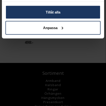
samlat in när du har använt deras tjänster.
Tillåt alla
Anpassa
Halsband i äkta silver 50 cm
HALLBERGS GULD
498:-
Sortiment
Armband
Halsband
Ringar
Örhängen
Hängsmycke
n
Presentkort