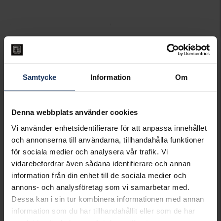
Samtycke
Information
Om
Denna webbplats använder cookies
Kedja i äkta silver 60 cm
Kedja i äkta silver 70 cm
Vi använder enhetsidentifierare för att anpassa innehållet
HALLBERGS GULD
HALLBERGS GULD
och annonserna till användarna, tillhandahålla funktioner
449:-
498:-
för sociala medier och analysera vår trafik. Vi
vidarebefordrar även sådana identifierare och annan
information från din enhet till de sociala medier och
KÖP I BUTIK
KÖP I BUTIK
annons- och analysföretag som vi samarbetar med.
Dessa kan i sin tur kombinera informationen med annan
information som du har tillhandahållit eller som de har