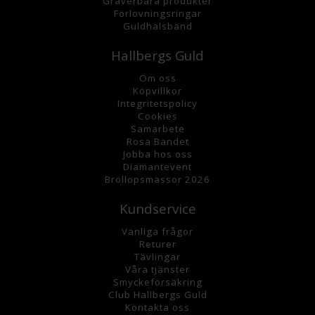
Graverbara
produkter
Förlovningsringar
Guldhalsband
Hallbergs Guld
Om oss
K
öpvillkor
Integritetspolicy
Cookies
Samarbete
Rosa Bandet
Jobba hos oss
Diamantevent
Bröllopsmässor 2026
Kundservice
Vanliga frågor
Returer
Tävlingar
Våra tjänster
Smyckeförsäkring
Club Hallbergs Guld
Kontakta oss