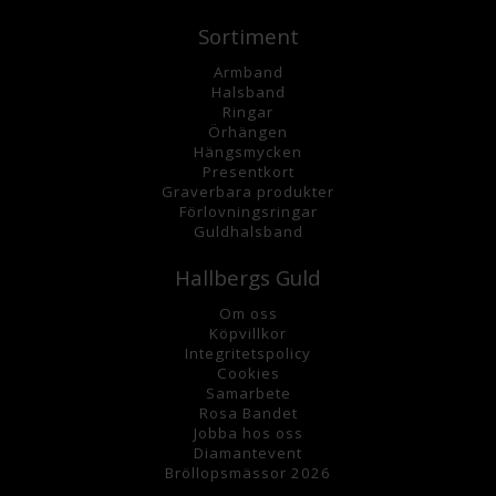
Sortiment
Armband
Halsband
Ringar
Örhängen
Hängsmycke
n
Presentkort
Graverbara
produkter
Förlovningsringar
Guldhalsband
Hallbergs Guld
Om oss
K
öpvillkor
Integritetspolicy
Cookies
Samarbete
Rosa Bandet
Jobba hos oss
Diamantevent
Bröllopsmässor 2026