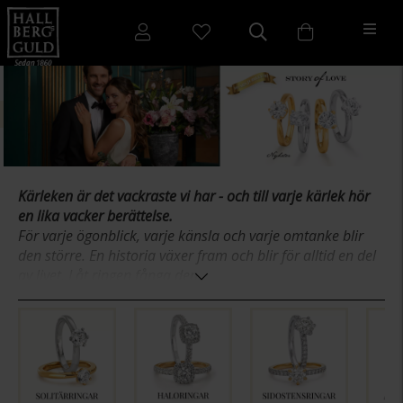
Kärleken är det vackraste vi har - och till varje kärlek hör
en lika vacker berättelse.
För varje ögonblick, varje känsla och varje omtanke blir
den större. En historia växer fram och blir för alltid en del
av livet. Låt ringen fånga den.
Från Story of Love hittar ni ett brett sortiment av prisvärda
och klassiska ringar med en modern touch. Ringar från
Story of Love är designade för att lätt kunna matchas med
en annan ring. Till vissa modeller finns en perfekt
matchande alliansring. Ringarna tillverkas i återvunnet