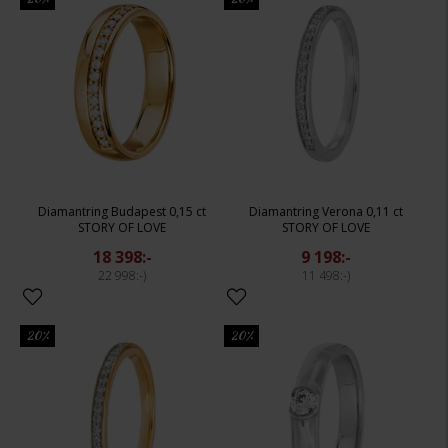
Diamantring Budapest 0,15 ct
Diamantring Verona 0,11 ct
STORY OF LOVE
STORY OF LOVE
18 398:-
9 198:-
22 998:-
11 498:-
20%
20%