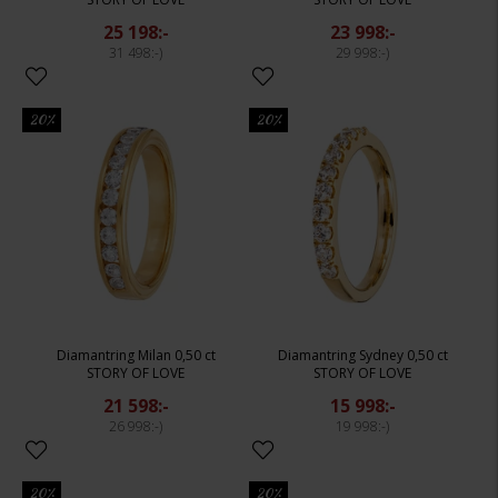
25 198:-
23 998:-
31 498:-
29 998:-
20%
20%
Diamantring Milan 0,50 ct
Diamantring Sydney 0,50 ct
STORY OF LOVE
STORY OF LOVE
21 598:-
15 998:-
26 998:-
19 998:-
20%
20%