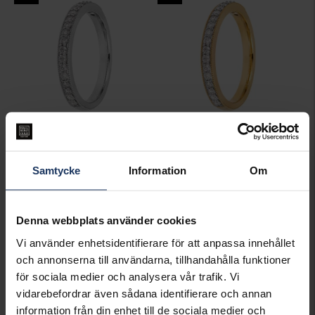
Diamantring Tirana 0,27 ct
Diamantring Tirana 0,27 ct
STORY OF LOVE
STORY OF LOVE
Samtycke
Information
Om
14 798:-
13 598:-
18 498:-
16 998:-
Denna webbplats använder cookies
20%
20%
Vi använder enhetsidentifierare för att anpassa innehållet
och annonserna till användarna, tillhandahålla funktioner
för sociala medier och analysera vår trafik. Vi
vidarebefordrar även sådana identifierare och annan
information från din enhet till de sociala medier och