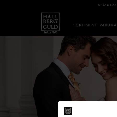
Guide För
SORTIMENT
VARUMÄ