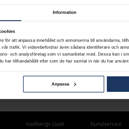
Information
ika vacker berättelse.
rre. En historia växer fram och blir för alltid en del av livet. Låt
cookies
 och klassiska ringar med en modern touch. Ringar från Story of L
e för att anpassa innehållet och annonserna till användarna, tillh
ngarna tillverkas i återvunnet 18K gult eller vitt guld med pallad
vår trafik. Vi vidarebefordrar även sådana identifierare och anna
ove är WSI och diamanterna är handfattade
Se hela katalogen här!
nnons- och analysföretag som vi samarbetar med. Dessa kan i sin
d i två olika utföranden med briljantslipade diamanter. Diamantkval
har tillhandahållit eller som de har samlat in när du har använt 
-smycke följer en 10-årig garanti mot tillverknings- och mater
Anpassa
Hallbergs Guld
Kundservice