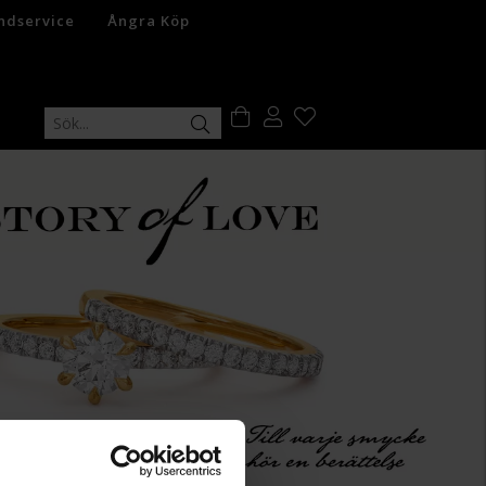
ndservice
Ångra Köp