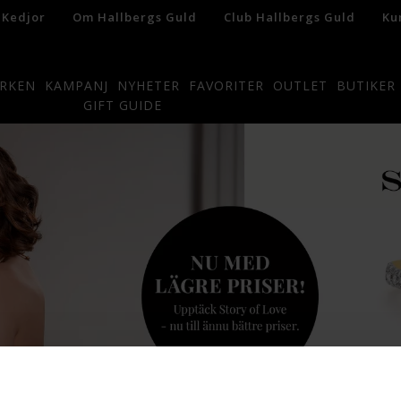
 Kedjor
Om Hallbergs Guld
Club Hallbergs Guld
Ku
RKEN
KAMPANJ
NYHETER
FAVORITER
OUTLET
BUTIKER
GIFT GUIDE