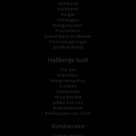
Armband
Halsband
Ringar
Örhängen
Hängsmycke
n
Presentkort
Graverbara
produkter
Förlovningsringar
Guldhalsband
Hallbergs Guld
Om oss
K
öpvillkor
Integritetspolicy
Cookies
Samarbete
Rosa Bandet
Jobba hos oss
Diamantevent
Bröllopsmässor 2026
Kundservice
Vanliga frågor