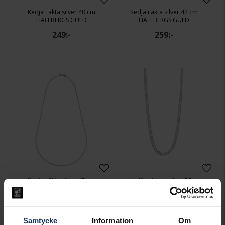
Kedja i äkta silver 40 cm
Kedja i äkta silver 42 cm
HALLBERGS GULD
HALLBERGS GULD
249:-
259:-
Kedja i äkta silver 45 cm
Halslänk i äkta silver 50 cm
HALLBERGS GULD
HALLBERGS GULD
269:-
2 198:-
Samtycke
Information
Om