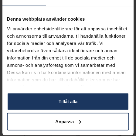
Best seller!
Denna webbplats använder cookies
Vi använder enhetsidentifierare för att anpassa innehållet
och annonserna till användarna, tillhandahålla funktioner
för sociala medier och analysera vår trafik. Vi
vidarebefordrar även sådana identifierare och annan
information från din enhet till de sociala medier och
annons- och analysföretag som vi samarbetar med.
Dessa kan i sin tur kombinera informationen med annan
Halslänk i äkta silver 50cm
Kedja i äkta silver 40 cm
information som du har tillhandahållit eller som de har
HALLBERGS GULD
HALLBERGS GULD
samlat in när du har använt deras tjänster.
1 695:-
598:-
1 998:-
Tillåt alla
Anpassa