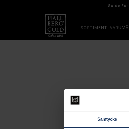
Guide För
SORTIMENT
VARUMÄ
Samtycke