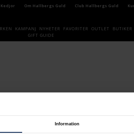
 Kedjor
Om Hallbergs Guld
Club Hallbergs Guld
Ku
RKEN
KAMPANJ
NYHETER
FAVORITER
OUTLET
BUTIKER
GIFT GUIDE
Information