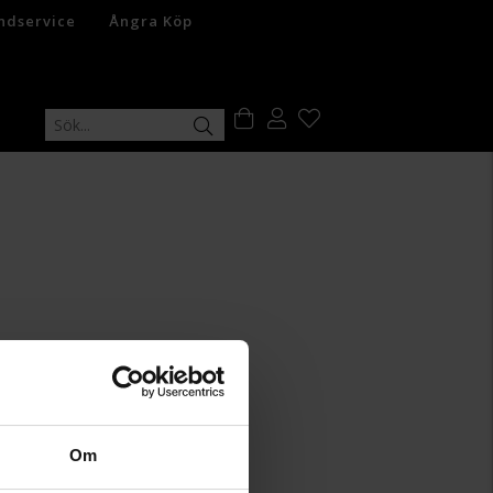
ndservice
Ångra Köp
Om