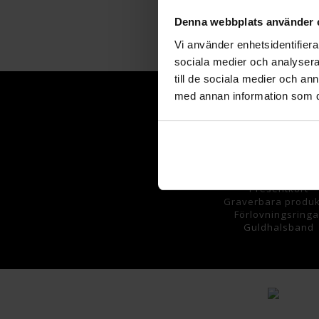
Denna webbplats använder 
Vi använder enhetsidentifierar
sociala medier och analysera 
till de sociala medier och a
med annan information som du 
Sortiment
Armband
Halsband
Ringar
Örhängen
Hängsmycke
n
Presentkort
Graverbara
produk
Förlovningsringa
Guldhalsband