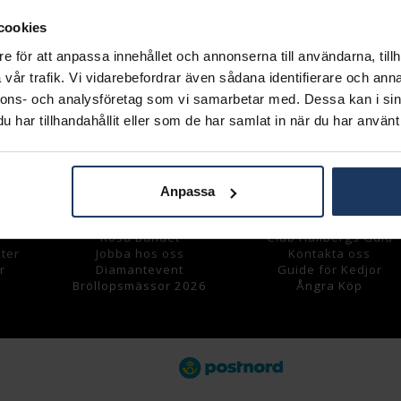
cookies
e för att anpassa innehållet och annonserna till användarna, tillh
vår trafik. Vi vidarebefordrar även sådana identifierare och anna
nnons- och analysföretag som vi samarbetar med. Dessa kan i sin
har tillhandahållit eller som de har samlat in när du har använt 
Hallbergs Guld
Kundservice
Om oss
Vanliga frågor
K
öpvillkor
Returer
Integritetspolicy
Tävlingar
Anpassa
Cookies
Våra tjänster
Samarbete
Smyckeförsäkring
Rosa Bandet
Club Hallbergs Guld
ter
Jobba hos oss
Kontakta oss
r
Diamantevent
Guide för Kedjor
Bröllopsmässor 2026
Ångra Köp